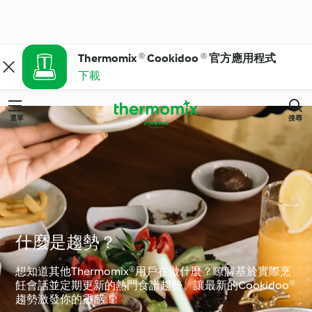
Thermomix ® Cookidoo ® 官方應用程式
下載
選單
搜尋
什麼是趨勢？
想知道其他Thermomix®用戶在做什麼？瞭解基於實際烹
飪會話並定期更新的熱門食譜趨勢。讓最新的Cookidoo®
趨勢激發你的靈感！