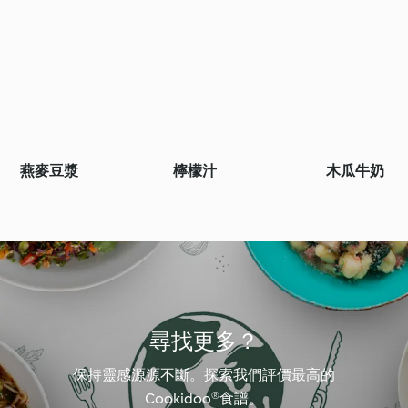
燕麥豆漿
檸檬汁
木瓜牛奶
尋找更多？
保持靈感源源不斷。探索我們評價最高的
Cookidoo®食譜。