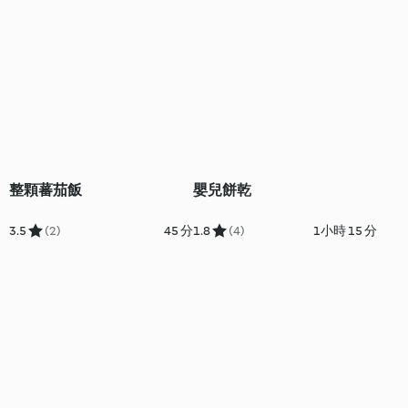
整顆蕃茄飯
嬰兒餅乾
3.5
(2)
45 分
1.8
(4)
1小時 15 分