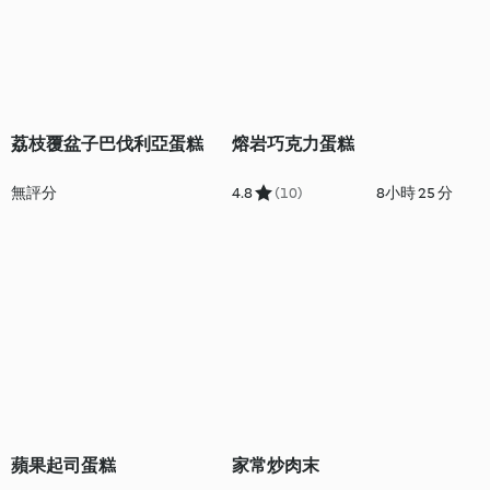
荔枝覆盆子巴伐利亞蛋糕
熔岩巧克力蛋糕
無評分
4.8
(10)
8小時 25 分
蘋果起司蛋糕
家常炒肉末