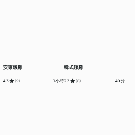
安東燉雞
韓式辣雞
4.3
(9)
1小時
3.3
(8)
40 分