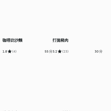
咖哩叻沙麵
打拋豬肉
1.8
(4)
55 分
3.2
(23)
30 分