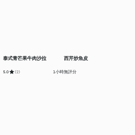
泰式青芒果牛肉沙拉
西芹炒魚皮
5.0
(2)
1小時
無評分