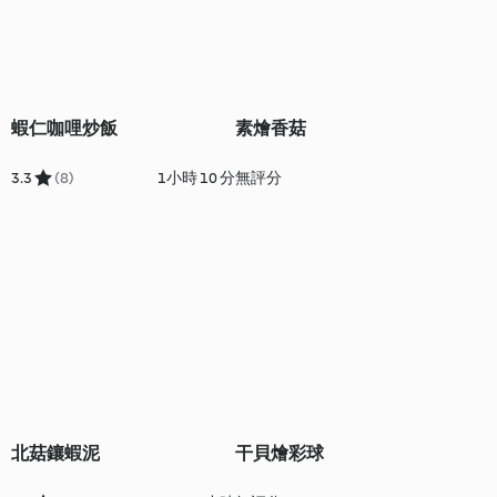
蝦仁咖哩炒飯
素燴香菇
3.3
(8)
1小時 10 分
無評分
北菇鑲蝦泥
干貝燴彩球