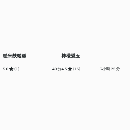
糙米麩鬆糕
檸檬愛玉
5.0
(1)
40 分
4.5
(15)
3小時 25 分