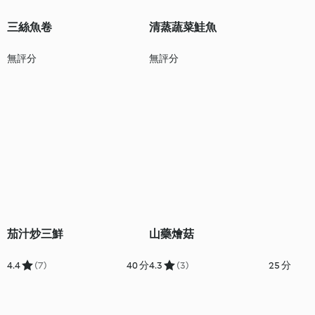
三絲魚卷
清蒸蔬菜鮭魚
無評分
無評分
茄汁炒三鮮
山藥燴菇
4.4
(7)
40 分
4.3
(3)
25 分