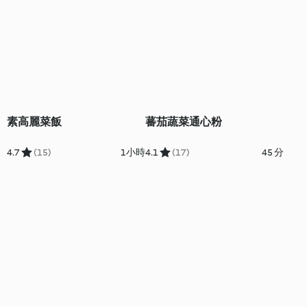
素高麗菜飯
蕃茄蔬菜通心粉
4.7
(15)
1小時
4.1
(17)
45 分