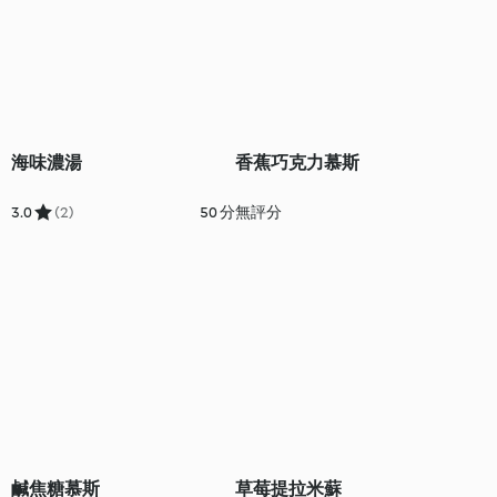
海味濃湯
香蕉巧克力慕斯
3.0
(2)
50 分
無評分
鹹焦糖慕斯
草莓提拉米蘇