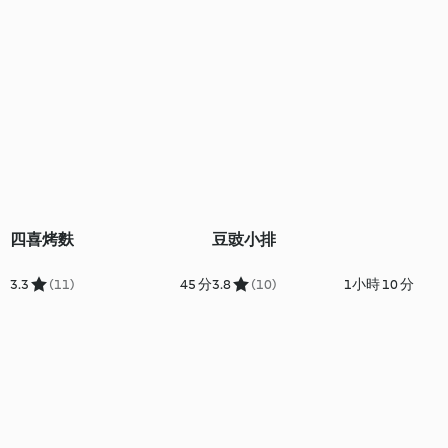
四喜烤麩
豆豉小排
3.3
(11)
45 分
3.8
(10)
1小時 10 分