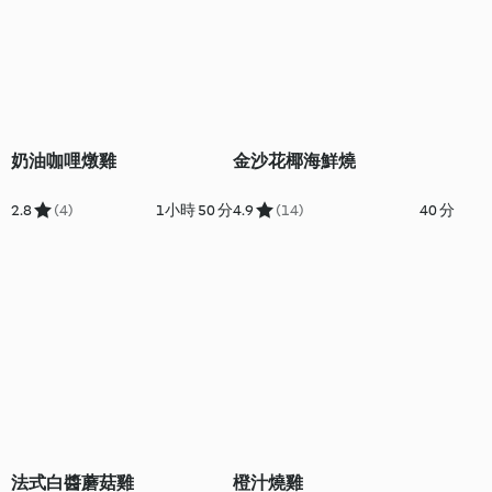
奶油咖哩燉雞
金沙花椰海鮮燒
2.8
(4)
1小時 50 分
4.9
(14)
40 分
法式白醬蘑菇雞
橙汁燒雞