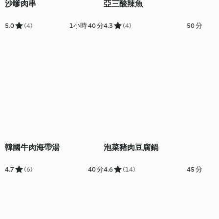
沙嗲肉串
亞三酸辣魚
5.0
(4)
1小時 40 分
4.3
(4)
50 分
韓國牛肉海帶湯
泡菜豬肉豆腐鍋
4.7
(6)
40 分
4.6
(14)
45 分