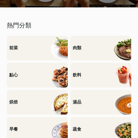
熱門分類
前菜
肉類
點心
飲料
烘焙
湯品
早餐
蔬食