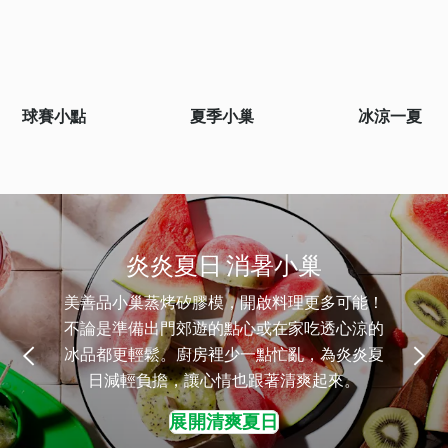
球賽小點
夏季小巢
冰涼一夏
炎炎夏日 消暑小巢
美善品小巢蒸烤矽膠模，開啟料理更多可能！
不論是準備出門郊遊的點心或在家吃透心涼的
冰品都更輕鬆。廚房裡少一點忙亂，為炎炎夏
日減輕負擔，讓心情也跟著清爽起來。
展開清爽夏日