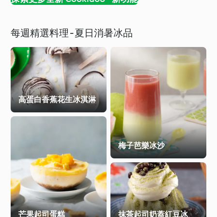
每週精選料理 - 夏日消暑冰品
高蛋白香蕉花生冰淇淋
梅子芭樂冰沙
芒果起司蛋糕
抹茶起司奶蓋紅豆冰