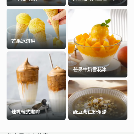
芒果冰淇淋
芒果牛奶雪花冰
煉乳韓式咖啡
綠豆薏仁粉角湯