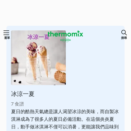
跳
選單
搜尋
至
主
要
內
容
冰涼一夏
7 食譜
夏日的酷熱天氣總是讓人渴望冰涼的美味，而自製冰
淇淋成為了很多人的夏日必備活動。在這個炎炎夏
日，動手做冰淇淋不僅可以消暑，更能讓我們品味到