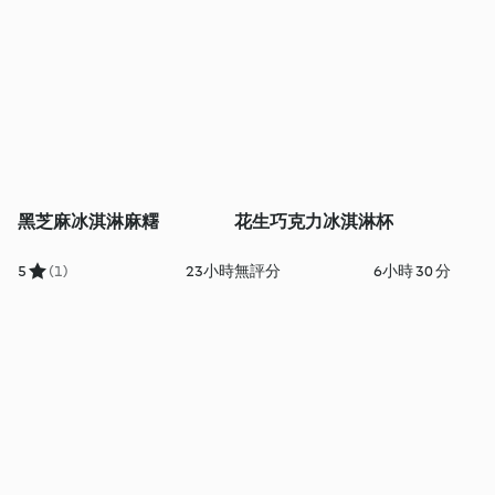
黑芝麻冰淇淋麻糬
花生巧克力冰淇淋杯
5
(1)
23小時
無評分
6小時 30 分