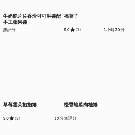
牛奶脆片佐香滑可可淋醬配
福菓子
手工蘋果醬
無評分
5.0
(1)
1小時 30 分
草莓雲朵抱抱捲
橙香地瓜肉桂捲
5.0
(2)
30 分
無評分