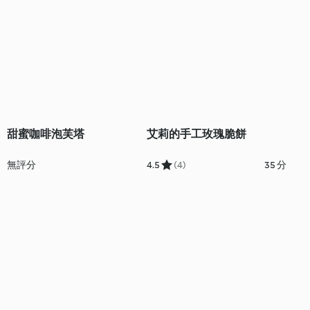
甜蜜咖啡泡芙塔
艾莉的手工玫瑰脆餅
無評分
4.5
(4)
35 分