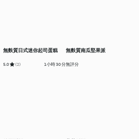
無麩質日式迷你起司蛋糕
無麩質南瓜堅果派
5.0
(2)
1小時 30 分
無評分