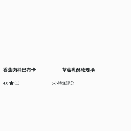
香蕉肉桂巴布卡
草莓乳酪玫瑰捲
4.0
(1)
3小時
無評分