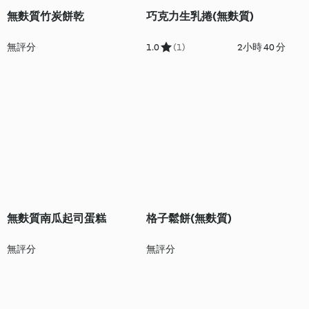
無麩質竹炭餅乾
巧克力生乳捲(無麩質)
無評分
1.0
(1)
2小時 40 分
無麩質南瓜起司蛋糕
格子鬆餅(無麩質)
無評分
無評分