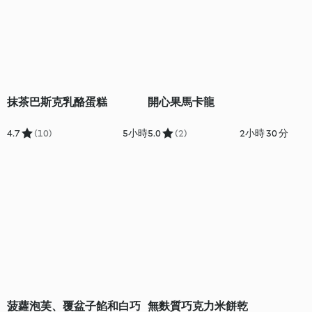
抹茶巴斯克乳酪蛋糕
開心果馬卡龍
4.7
(10)
5小時
5.0
(2)
2小時 30 分
菠蘿泡芙、覆盆子餡和白巧
無麩質巧克力米餅乾