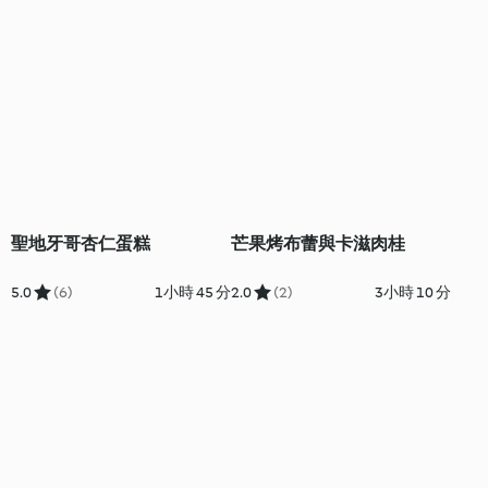
聖地牙哥杏仁蛋糕
芒果烤布蕾與卡滋肉桂
5.0
(6)
1小時 45 分
2.0
(2)
3小時 10 分