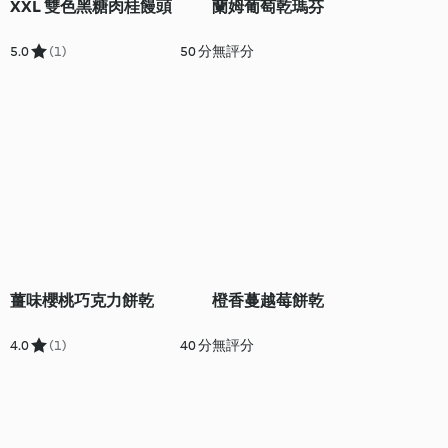
XXL 雙色黑糖肉桂饅頭
蘭姆葡萄乾瑪芬
5.0
(1)
50 分
無評分
薑味櫻桃巧克力餅乾
橙香蔓越莓餅乾
4.0
(1)
40 分
無評分