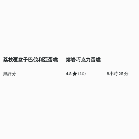
荔枝覆盆子巴伐利亞蛋糕
熔岩巧克力蛋糕
無評分
4.8
(10)
8小時 25 分