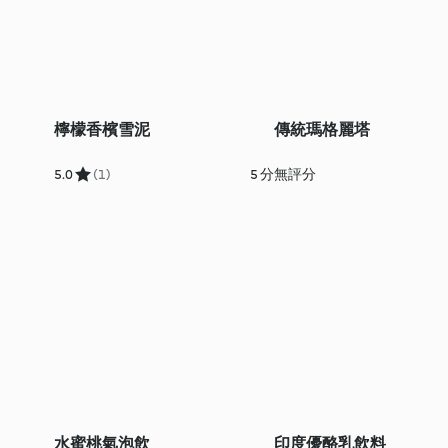
檸檬香檳雪泥
傳統瑪格麗塔
5.0
(1)
5 分
無評分
水蜜桃氣泡飲
印度優酪乳飲料