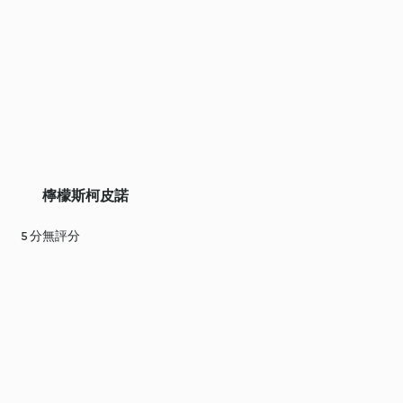
檸檬斯柯皮諾
5 分
無評分