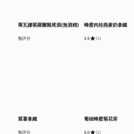
喬瓦娜紫羅蘭雞尾酒(無酒精)
蜂蜜肉桂燕麥奶拿鐵
無評分
3.5
(2)
紫薯拿鐵
葡柚蜂蜜菊花茶
無評分
5.0
(1)