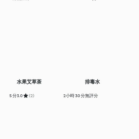
水果艾草茶
排毒水
5 分
3.0
(2)
2小時 30 分
無評分