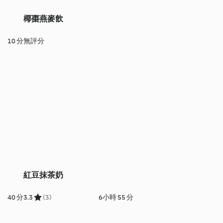
椰棗燕麥飲
10 分
無評分
紅豆抹茶奶
40 分
3.3
(3)
6小時 55 分