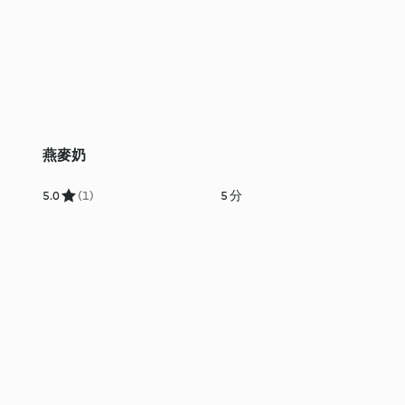
燕麥奶
5.0
(1)
5 分