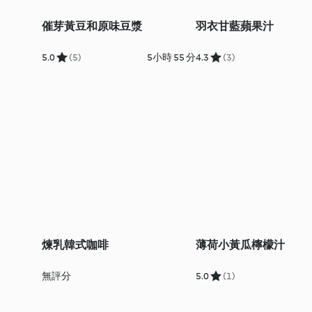
催芽黃豆和原味豆漿
羽衣甘藍蘋果汁
5.0
(5)
5小時 55 分
4.3
(3)
煉乳韓式咖啡
薄荷小黃瓜檸檬汁
無評分
5.0
(1)