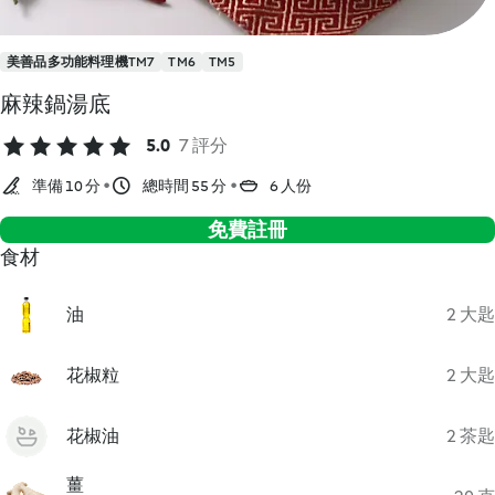
美善品多功能料理機TM7
TM6
TM5
麻辣鍋湯底
5.0
7 評分
準備 10 分
總時間 55 分
6 人份
免費註冊
食材
油
2 大匙
花椒粒
2 大匙
花椒油
2 茶匙
薑