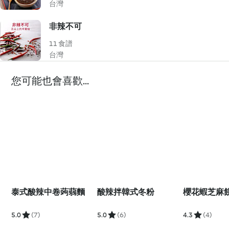
台灣
非辣不可
11 食譜
台灣
您可能也會喜歡...
泰式酸辣中卷蒟蒻麵
酸辣拌韓式冬粉
櫻花蝦芝麻
5.0
(7)
5.0
(6)
4.3
(4)