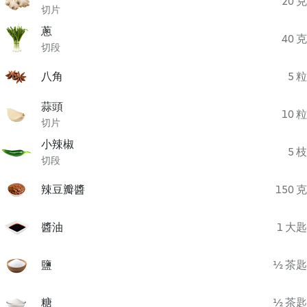
20 克
切片
蔥
40 克
切段
八角
5 粒
蒜頭
10 粒
切片
小辣椒
5 枝
切段
辣豆瓣醬
150 克
醬油
1 大匙
鹽
½ 茶匙
糖
½ 茶匙