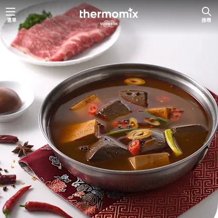
跳
選單
搜尋
至
主
要
內
容