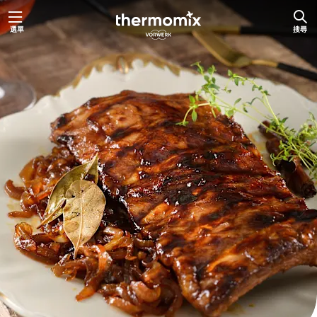
跳
選單
搜尋
至
主
要
內
容