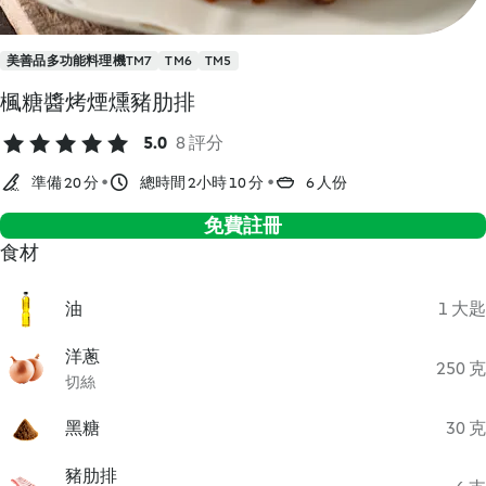
美善品多功能料理機TM7
TM6
TM5
楓糖醬烤煙燻豬肋排
5.0
8 評分
準備 20 分
總時間 2小時 10 分
6 人份
免費註冊
食材
油
1 大匙
洋蔥
250 克
切絲
黑糖
30 克
豬肋排