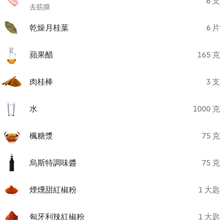
6 支
去筋膜
乾燥月桂葉
6 片
蘋果醋
165 克
肉桂棒
3 支
水
1000 克
楓糖漿
75 克
烏斯特調味醬
75 克
煙燻甜紅椒粉
1 大匙
匈牙利辣紅椒粉
1 大匙