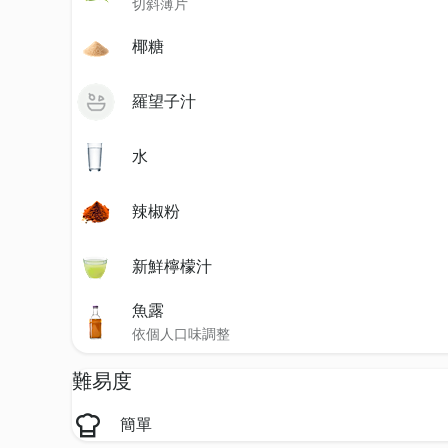
切斜薄片
椰糖
羅望子汁
水
辣椒粉
新鮮檸檬汁
魚露
依個人口味調整
難易度
簡單