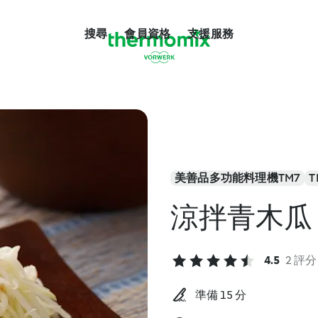
搜尋
會員資格
支援服務
美善品多功能料理機TM7
T
涼拌青木瓜
4.5
2 評分
準備 15 分