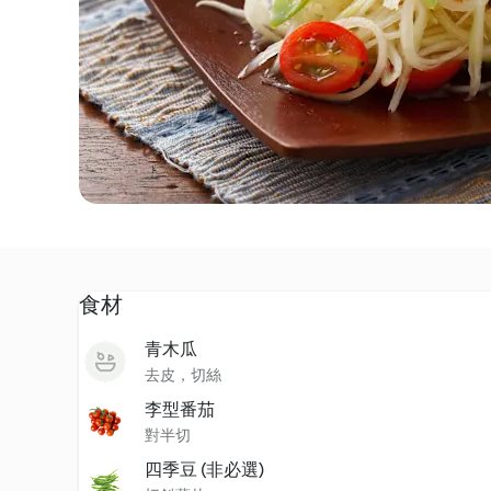
食材
青木瓜
去皮，切絲
李型番茄
對半切
四季豆 (非必選)