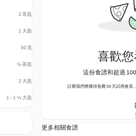
2 茶匙
1 大匙
30 克
喜歡您
¼ 茶匙
這份食譜和超過 10
2 大匙
註冊我們將獲得免費 30 天試用會員，
1 - 1 ½ 大匙
更多相關食譜