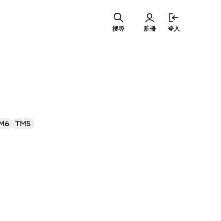
跳
至
搜尋
註冊
登入
主
要
內
容
M6
TM5