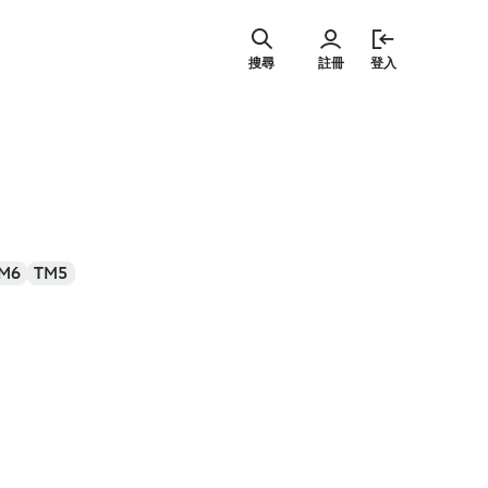
跳
至
搜尋
註冊
登入
主
要
內
容
M6
TM5