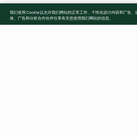
我们使用 Cookie 以允许我们网站的正常工作、个性化设计内容和广
体、广告和分析合作伙伴分享有关您使用我们网站的信息。
涼拌青木瓜
蘿蔔辣醬炒豆干肉
4.5
(2)
4.7
(3)
© 版權所有 2026
服務條款
隱私權政策
免責聲明
網頁所有權