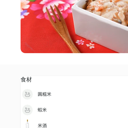
食材
圓糯米
蝦米
米酒