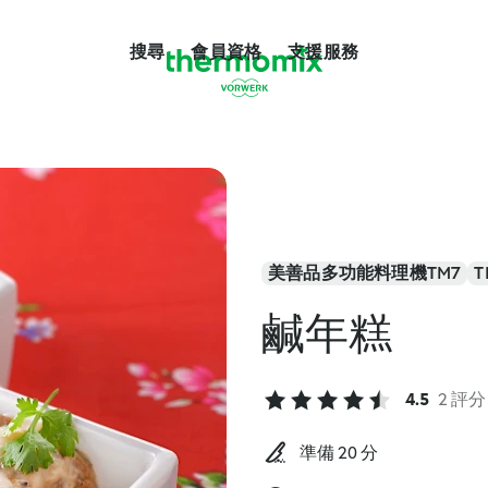
搜尋
會員資格
支援服務
美善品多功能料理機TM7
T
鹹年糕
4.5
2 評分
準備 20 分