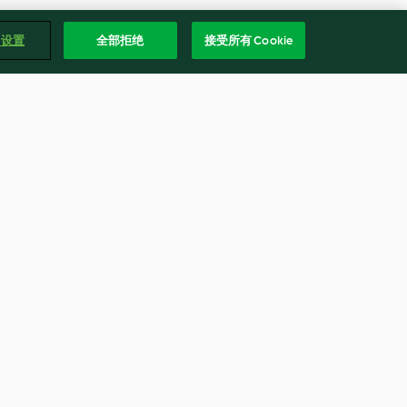
e 设置
全部拒绝
接受所有 Cookie
洋蔥松子雞
3.8
(4)
繁體