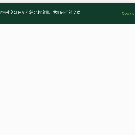
告、提供社交媒体功能并分析流量。我们还同社交媒
Cooki
絲
蔬菜馬鈴薯湯
海苔醬
5.0
(1)
4.8
(6)
Cookies
回報内容