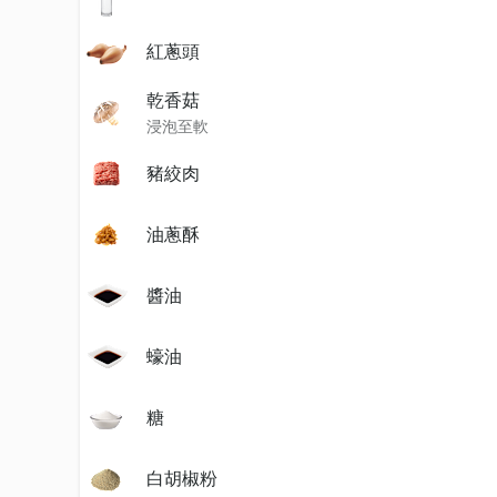
紅蔥頭
乾香菇
浸泡至軟
豬絞肉
油蔥酥
醬油
蠔油
糖
白胡椒粉