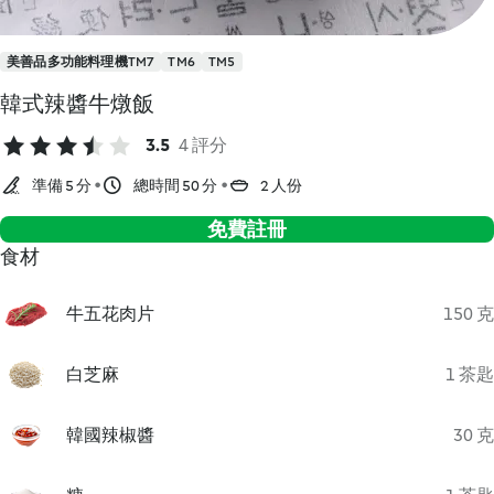
美善品多功能料理機TM7
TM6
TM5
韓式辣醬牛燉飯
3.5
4 評分
準備 5 分
總時間 50 分
2 人份
免費註冊
食材
牛五花肉片
150 克
白芝麻
1 茶匙
韓國辣椒醬
30 克