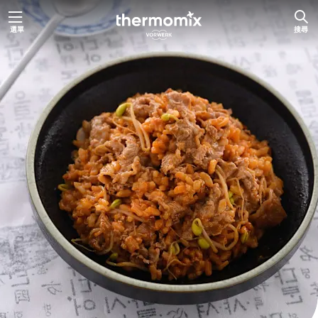
跳
選單
搜尋
至
主
要
內
容