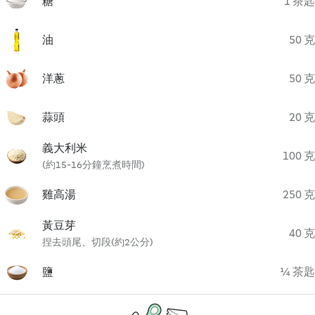
糖
1 茶匙
油
50 克
洋蔥
50 克
蒜頭
20 克
義大利米
100 克
(約15-16分鐘烹煮時間)
雞高湯
250 克
黃豆芽
40 克
捏去頭尾、切段(約2公分)
鹽
¼ 茶匙