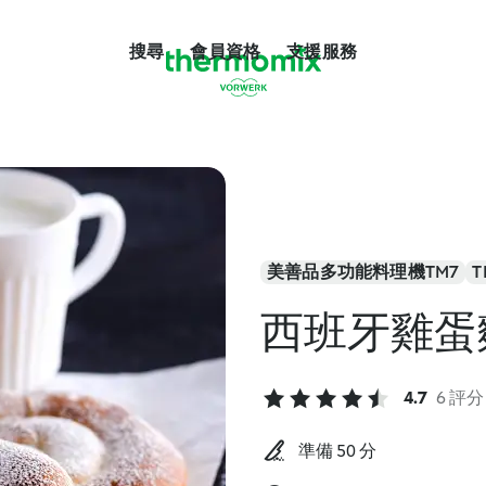
搜尋
會員資格
支援服務
美善品多功能料理機TM7
T
西班牙雞蛋
4.7
6 評分
準備 50 分