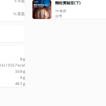
5 大匙
麵粉實驗室(下)
70 食譜
½ 茶匙
台灣
8 g
 kJ / 315.7 kcal
10.8 g
0 g
48.7 g