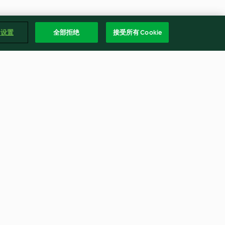
e 设置
全部拒绝
接受所有 Cookie
香麻醬炒花生杏鮑菇
4.6
(8)