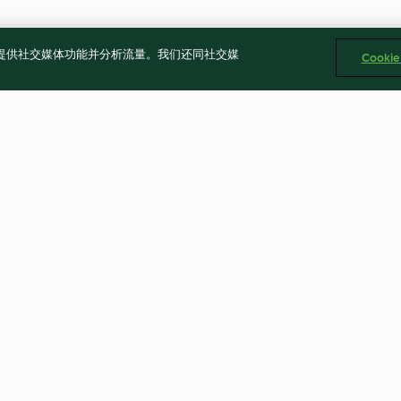
告、提供社交媒体功能并分析流量。我们还同社交媒
Cooki
豬肉什錦麵、蔬菜蒸蛋&蒜味鯛
鳳梨炒黑木耳
魚
3.8
(12)
4.4
(10)