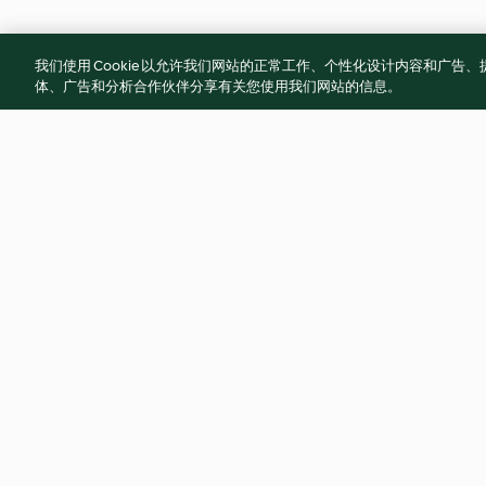
我们使用 Cookie 以允许我们网站的正常工作、个性化设计内容和广
体、广告和分析合作伙伴分享有关您使用我们网站的信息。
金沙花椰海鮮燒
珍珠燒賣
4.9
(14)
5.0
(3)
© 版權所有 2026