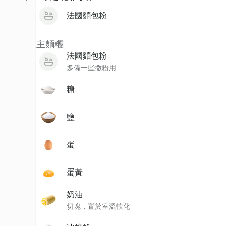
法國麵包粉
主麵糰
法國麵包粉
多備一些撒粉用
糖
鹽
蛋
蛋黃
奶油
切塊，置於室溫軟化