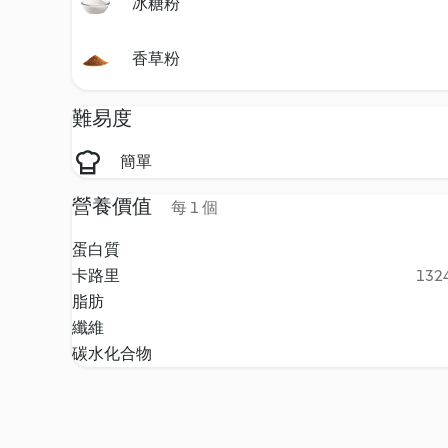
冰糖粉
香草粉
難易度
簡單
營養價值
每 1 個
蛋白質
卡路里
1324
脂肪
纖維
碳水化合物