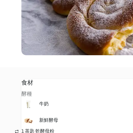
食材
酵種
牛奶
新鮮酵母
1 茶匙 乾酵母粉