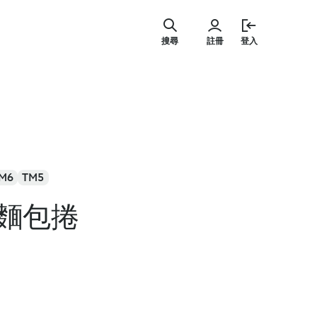
跳
至
搜尋
註冊
登入
主
要
內
容
M6
TM5
麵包捲