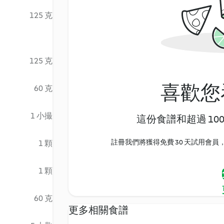
125 克
125 克
喜歡您
60 克
1 小撮
這份食譜和超過 10
註冊我們將獲得免費 30 天試用會員，
1 顆
1 顆
60 克
更多相關食譜