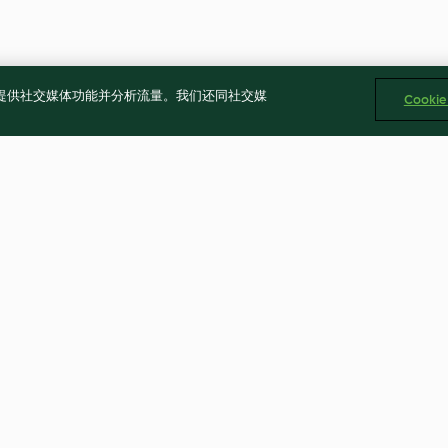
告、提供社交媒体功能并分析流量。我们还同社交媒
Cooki
豚汁味噌湯
廣式雙腸飯
4.8
(4)
4.5
(2)