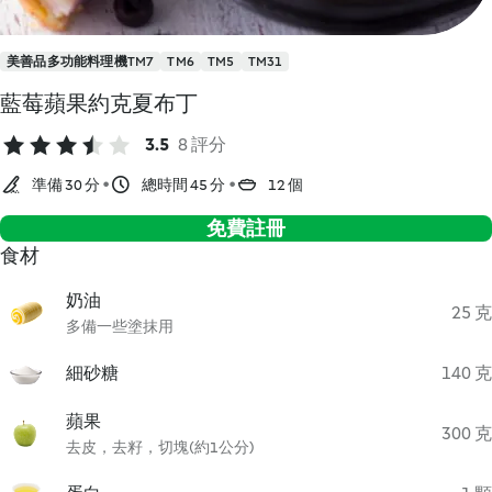
美善品多功能料理機TM7
TM6
TM5
TM31
藍莓蘋果約克夏布丁
3.5
8 評分
準備 30 分
總時間 45 分
12 個
免費註冊
食材
奶油
25 克
多備一些塗抹用
細砂糖
140 克
蘋果
300 克
去皮，去籽，切塊(約1公分)