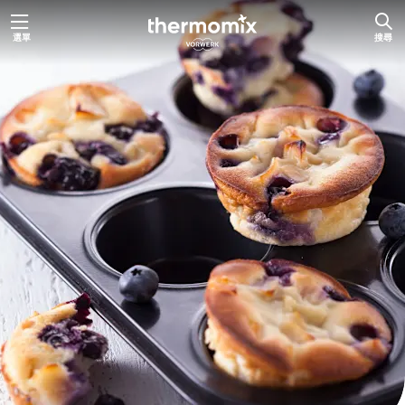
跳
選單
搜尋
至
主
要
內
容