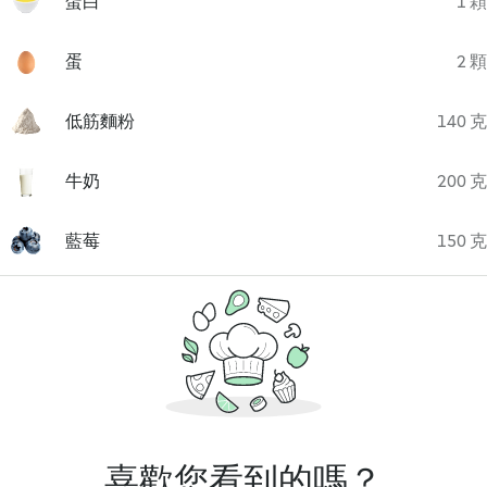
蛋白
1 顆
蛋
2 顆
低筋麵粉
140 克
牛奶
200 克
藍莓
150 克
喜歡您看到的嗎？