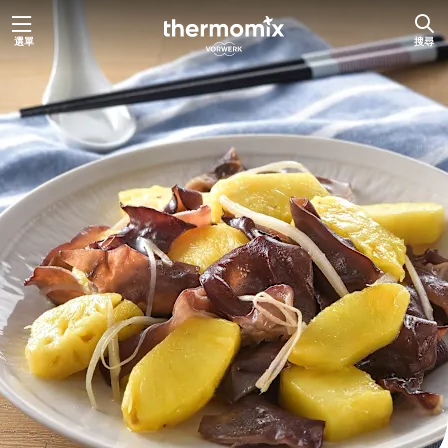
跳
選單
搜尋
至
主
要
內
容