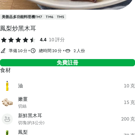
美善品多功能料理機TM7
TM6
TM5
鳳梨炒黑木耳
4.4
10 評分
準備 10 分
總時間 20 分
2 人份
免費註冊
食材
油
10 克
嫩薑
15 克
切絲
新鮮黑木耳
200 克
切塊(約3公分)
鳳梨