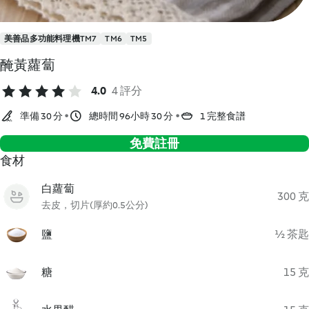
美善品多功能料理機TM7
TM6
TM5
醃黃蘿蔔
4.0
4 評分
準備 30 分
總時間 96小時 30 分
1 完整食譜
免費註冊
食材
白蘿蔔
300 克
去皮，切片(厚約0.5公分)
鹽
½ 茶匙
糖
15 克