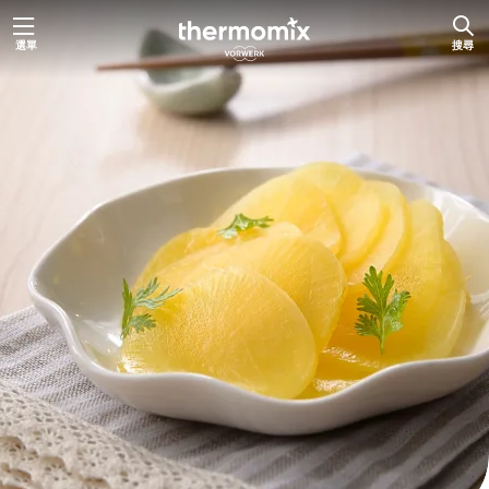
跳
選單
搜尋
至
主
要
內
容