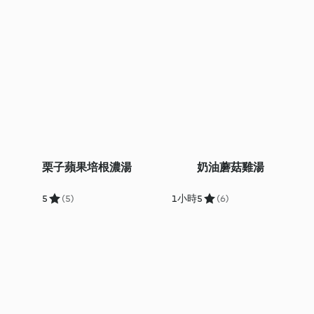
栗子蘋果培根濃湯
奶油蘑菇雞湯
5
(5)
1小時
5
(6)