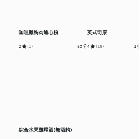
咖哩雞胸肉通心粉
英式司康
2
(1)
50 分
4
(18)
1
綜合水果雞尾酒(無酒精)