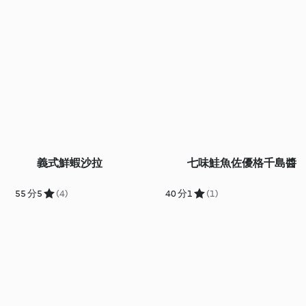
義式鮮蝦沙拉
七味鮭魚佐優格千島醬
55 分
5
(4)
40 分
1
(1)