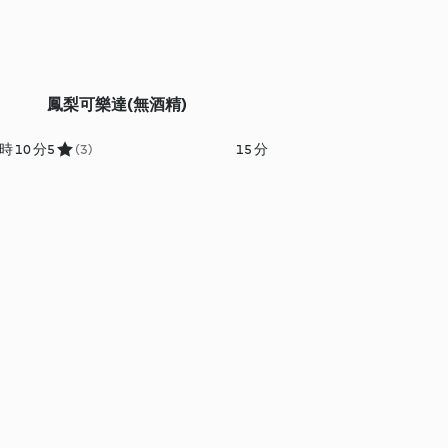
鳳梨可樂達(無酒精)
時 10 分
5
(3)
15 分