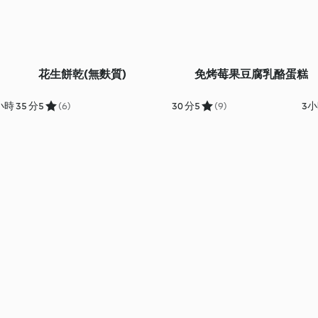
花生餅乾(無麩質)
免烤莓果豆腐乳酪蛋糕
小時 35 分
5
(6)
30 分
5
(9)
3小