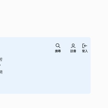
跳
至
搜尋
註冊
登入
主
要
苦
內
容
?
簡