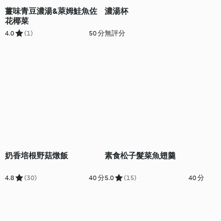
薑味青豆濃湯&萊姆鮭魚佐
濃湯杯
花椰菜
4.0
(1)
50 分
無評分
奶香培根野菇燉飯
素食松子髮菜魚翅羹
4.8
(30)
40 分
5.0
(15)
40 分