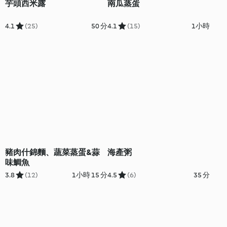
芋頭西米露
南瓜蒸蛋
4.1
(25)
50 分
4.1
(15)
1小時
豬肉什錦麵、蔬菜蒸蛋&蒜
海產粥
味鯛魚
3.8
(12)
1小時 15 分
4.5
(6)
35 分