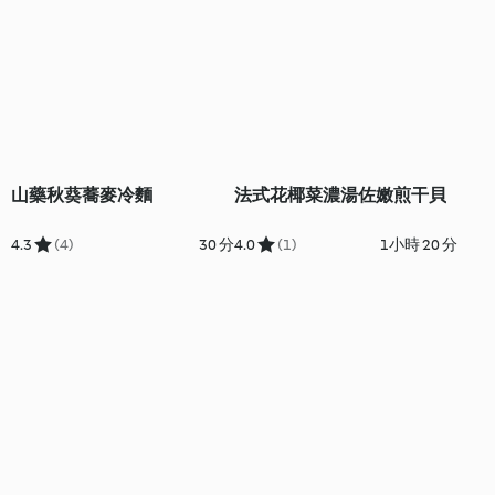
山藥秋葵蕎麥冷麵
法式花椰菜濃湯佐嫩煎干貝
4.3
(4)
30 分
4.0
(1)
1小時 20 分