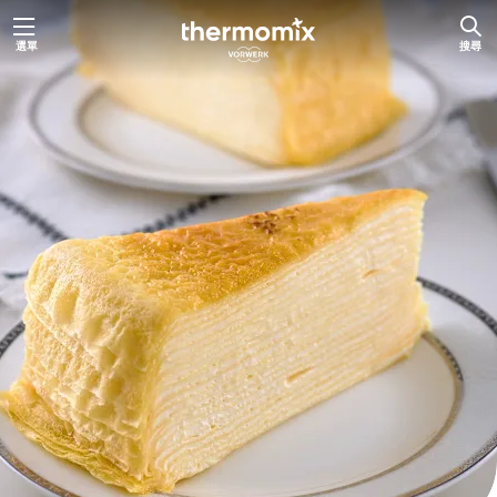
跳
選單
搜尋
至
主
要
內
容