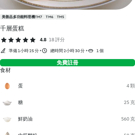
美善品多功能料理機TM7
TM6
TM5
千層蛋糕
4.8
18 評分
準備 1小時 25 分
總時間 2小時 30 分
1 個
免費註冊
食材
蛋
4 顆
糖
25 克
鮮奶油
560 克