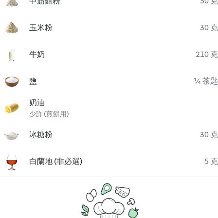
中筋麵粉
50 克
玉米粉
30 克
牛奶
210 克
鹽
¼ 茶匙
奶油
少許 (煎餅用)
冰糖粉
30 克
白蘭地 (非必選)
5 克