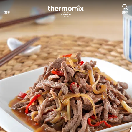
跳
選單
搜尋
至
主
要
內
容