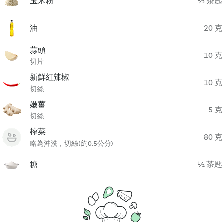
玉米粉
½ 茶匙
油
20 克
蒜頭
10 克
切片
新鮮紅辣椒
10 克
切絲
嫩薑
5 克
切絲
榨菜
80 克
略為沖洗，切絲(約0.5公分)
糖
½ 茶匙