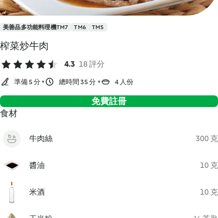
美善品多功能料理機TM7
TM6
TM5
榨菜炒牛肉
4.3
18 評分
準備 5 分
總時間 35 分
4 人份
免費註冊
食材
牛肉絲
300 克
醬油
10 克
米酒
10 克