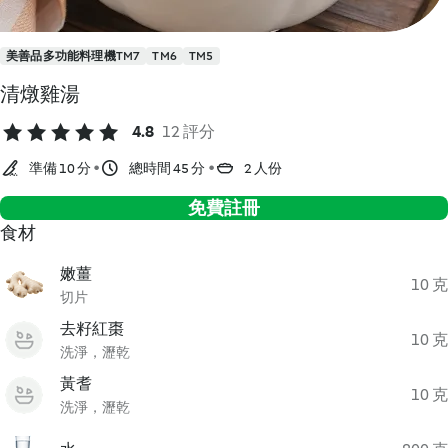
美善品多功能料理機TM7
TM6
TM5
清燉雞湯
4.8
12 評分
準備 10 分
總時間 45 分
2 人份
免費註冊
食材
嫩薑
10 克
切片
去籽紅棗
10 克
洗淨，瀝乾
黃耆
10 克
洗淨，瀝乾