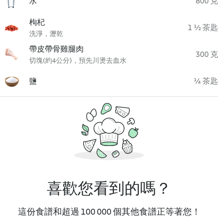
水
800 克
枸杞
1 ½ 茶匙
洗淨，瀝乾
帶皮帶骨雞腿肉
300 克
切塊(約4公分)，預先川燙去血水
鹽
¼ 茶匙
喜歡您看到的嗎？
這份食譜和超過 100 000 個其他食譜正等著您！