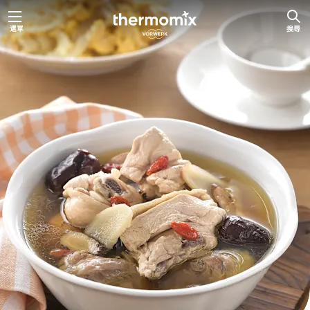
跳
選單
搜尋
至
主
要
內
容