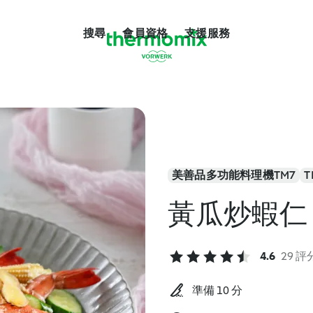
搜尋
會員資格
支援服務
美善品多功能料理機TM7
T
黃瓜炒蝦仁
4.6
29 評
準備 10 分