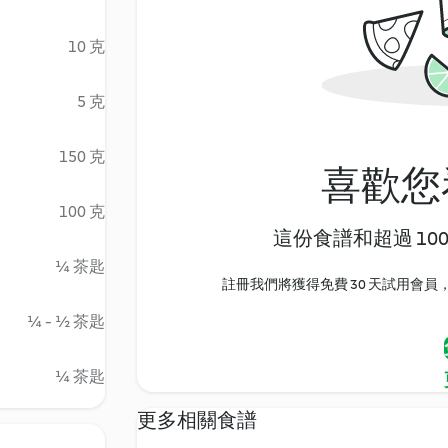
10 克
5 克
150 克
喜歡您
100 克
這份食譜和超過 10
¼ 茶匙
註冊我們將獲得免費 30 天試用會員，
¼ - ½ 茶匙
¼ 茶匙
更多相關食譜