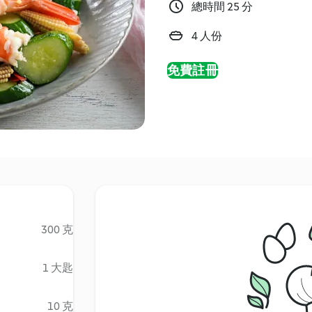
總時間 25 分
4 人份
免費註冊
300 克
1 大匙
10 克