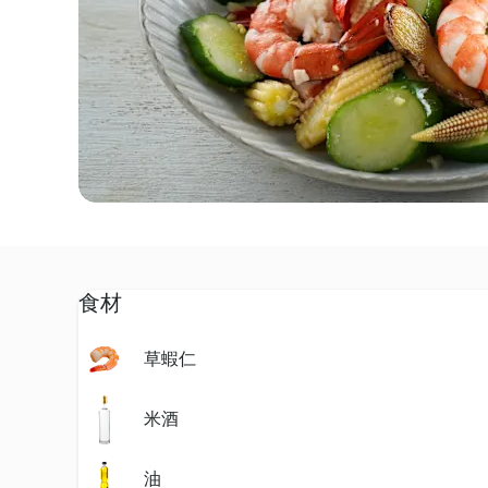
食材
草蝦仁
米酒
油