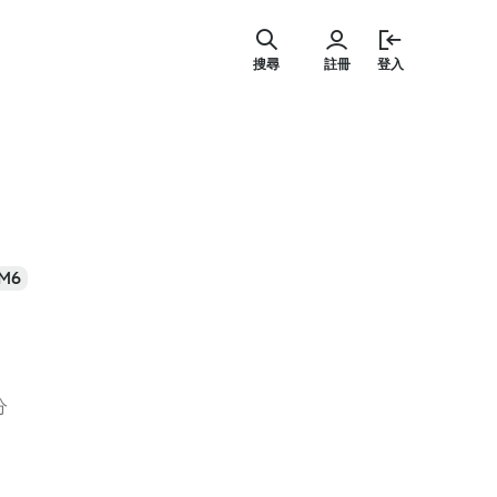
跳
至
搜尋
註冊
登入
主
要
內
容
M6
分