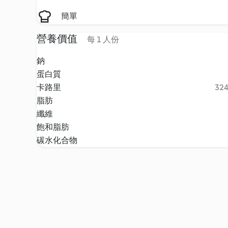
簡單
營養價值
每 1 人份
鈉
蛋白質
卡路里
324
脂肪
纖維
飽和脂肪
碳水化合物