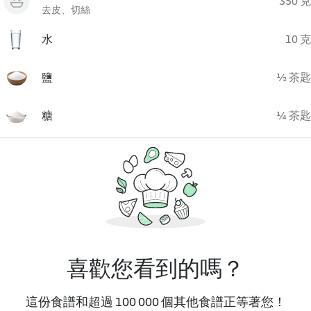
350 克
去皮、切絲
水
10 克
鹽
½ 茶匙
糖
¼ 茶匙
喜歡您看到的嗎？
這份食譜和超過 100 000 個其他食譜正等著您！