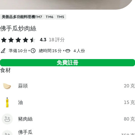
美善品多功能料理機TM7
TM6
TM5
佛手瓜炒肉絲
4.3
18 評分
準備 10 分
總時間 25 分
4 人份
免費註冊
食材
蒜頭
20 克
油
15 克
豬肉絲
80 克
佛手瓜