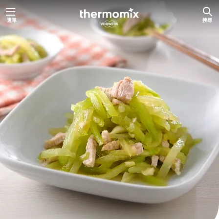
跳
選單
搜尋
至
主
要
內
容