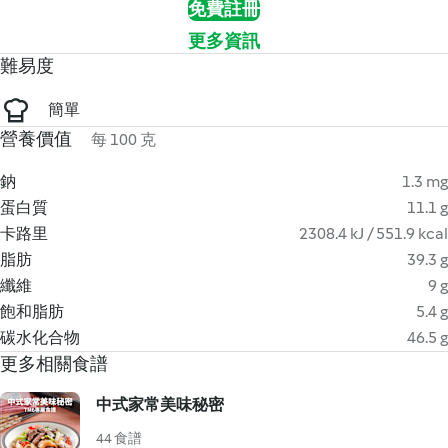
免費註冊
更多資訊
難易度
簡單
營養價值
每 100 克
鈉
1.3 mg
蛋白質
11.1 g
卡路里
2308.4 kJ / 551.9 kcal
脂肪
39.3 g
纖維
9 g
飽和脂肪
5.4 g
碳水化合物
46.5 g
更多相關食譜
中式家常美味秘密
44 食譜