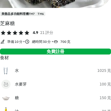
美善品多功能料理機TM7
TM6
芝麻糖
4.9
21 評分
準備 10 分
總時間 30 分
700 克
免費註冊
食材
水
1025 克
水麥芽
100 克
糖
150 克