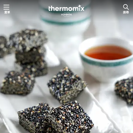
跳
選單
搜尋
至
主
要
內
容