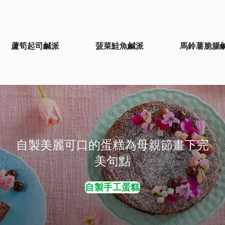
蘆筍起司鹹派
菠菜鮭魚鹹派
馬鈴薯脆腸鹹
自製美麗可口的蛋糕為母親節畫下完
美句點
自製手工蛋糕