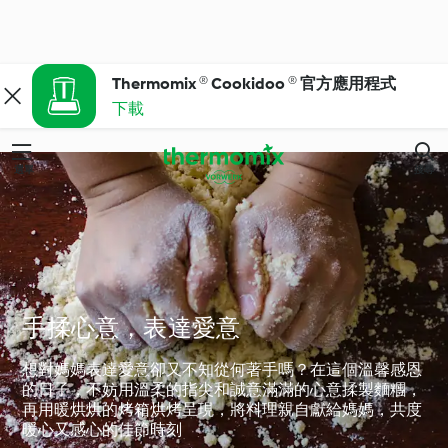
Thermomix ® Cookidoo ® 官方應用程式
下載
選單
搜尋
手揉心意，表達愛意
想對媽媽表達愛意卻又不知從何著手嗎？在這個溫馨感恩
的日子，不妨用溫柔的指尖和誠意滿滿的心意揉製麵糰，
再用暖烘烘的烤箱烘烤呈現，將料理親自獻給媽媽，共度
暖心又感心的佳節時刻