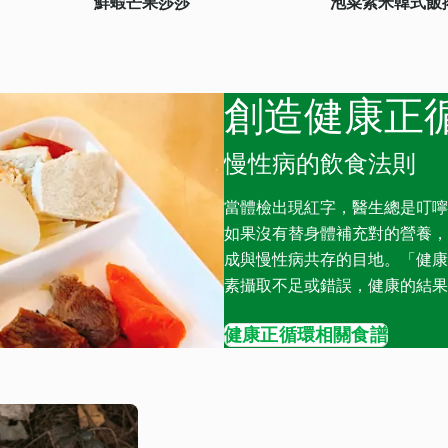
鮮蝦芒果莎莎
泡菜紫米韓式飯
創造健康正
慢性病的飲食法則
當體檢出現紅字，醫生總是叮嚀
如果沒有替身體補充對的營養，
成與慢性病共存的目地。「健康 =
素攝取不足或錯誤，健康的結果
健康正循環相關食譜