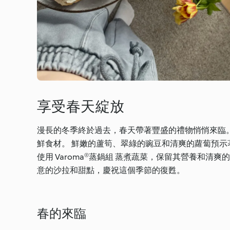
享受春天綻放
漫長的冬季終於過去，春天帶著豐盛的禮物悄悄來臨
鮮食材。 鮮嫩的蘆筍、翠綠的豌豆和清爽的蘿蔔預
使用 Varoma®蒸鍋組 蒸煮蔬菜，保留其營養和
意的沙拉和甜點，慶祝這個季節的復甦。
春的來臨