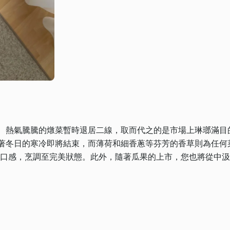
。 熱氣騰騰的燉菜暫時退居二線，取而代之的是市場上琳瑯滿目
示著冬日的寒冷即將結束，而薄荷和細香蔥等芬芳的香草則為任何
清爽的口感，烹調至完美狀態。此外，隨著瓜果的上市，您也將從中