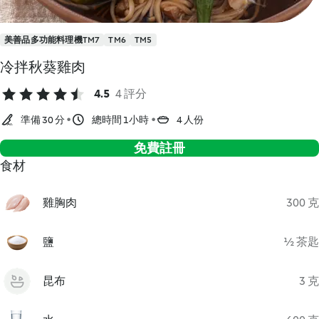
美善品多功能料理機TM7
TM6
TM5
冷拌秋葵雞肉
4.5
4 評分
準備 30 分
總時間 1小時
4 人份
免費註冊
食材
雞胸肉
300 克
鹽
½ 茶匙
昆布
3 克