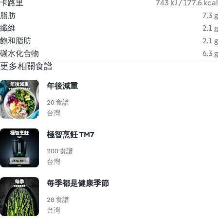
卡路里
743 kJ / 177.6 kcal
脂肪
7.3 g
纖維
2.1 g
飽和脂肪
2.1 g
碳水化合物
6.3 g
更多相關食譜
年後減重
20 食譜
台灣
極智烹飪 TM7
200 食譜
台灣
每季都是健康季節
28 食譜
台灣