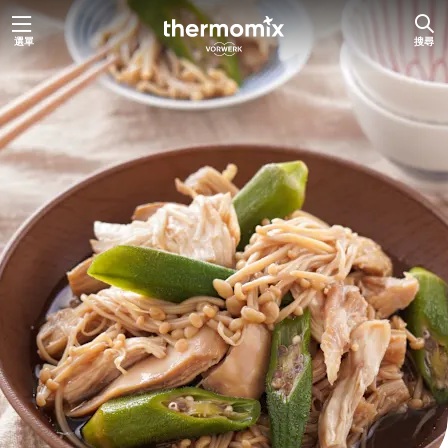
跳
選單
搜尋
至
主
要
內
容