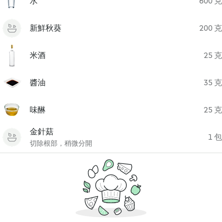
水
600 克
新鮮秋葵
200 克
米酒
25 克
醬油
35 克
味醂
25 克
金針菇
1 包
切除根部，稍微分開