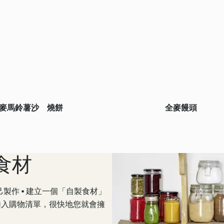
麥馬鈴薯沙
燒餅
全麥饅頭
食材
以自己製作 • 建立一個「自製食材」
譜加入購物清單，很快地您就會擁