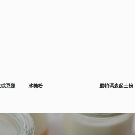
穀或豆類
冰糖粉
磨帕瑪森起士粉