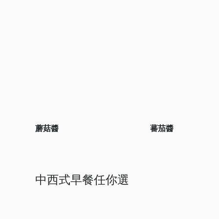
蘑菇醬
蕃茄醬
中西式早餐任你選