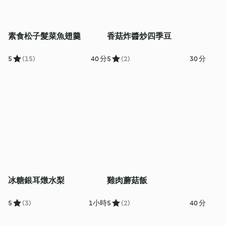
素食松子髮菜魚翅羹
香菇炸醬炒四季豆
5
(15)
40 分
5
(2)
30 分
冰糖銀耳燉水梨
雞肉蘑菇飯
5
(3)
1小時
5
(2)
40 分