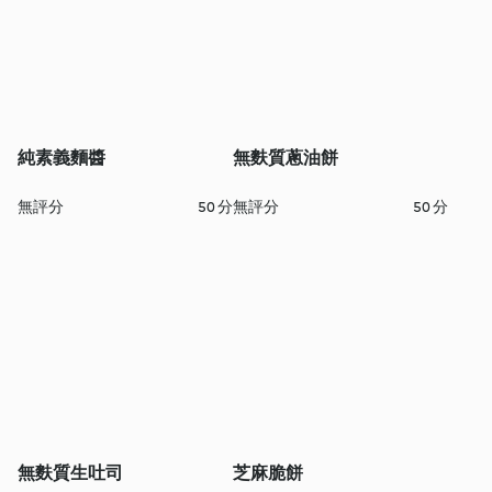
純素義麵醬
無麩質蔥油餅
無評分
50 分
無評分
50 分
無麩質生吐司
芝麻脆餅