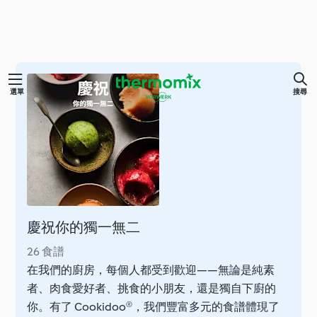
跳
選單
搜尋
至
主
要
內
容
慶祝你的獨一無二
26 食譜
在我們的廚房，每個人都受到歡迎——無論是純素
者、肉食愛好者、挑食的小朋友，還是獨自下廚的
你。有了 Cookidoo®，我們豐富多元的食譜體現了