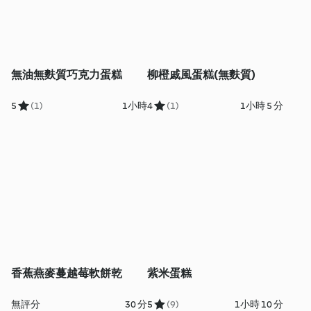
無油無麩質巧克力蛋糕
柳橙戚風蛋糕(無麩質)
5
(1)
1小時
4
(1)
1小時 5 分
香蕉燕麥蔓越莓軟餅乾
紫米蛋糕
無評分
30 分
5
(9)
1小時 10 分