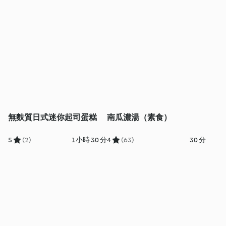
無麩質日式迷你起司蛋糕
南瓜濃湯（素食）
5
(2)
1小時 30 分
4
(63)
30 分