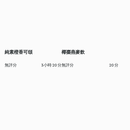
純素橙香可頌
椰棗燕麥飲
無評分
3小時 20 分
無評分
20 分