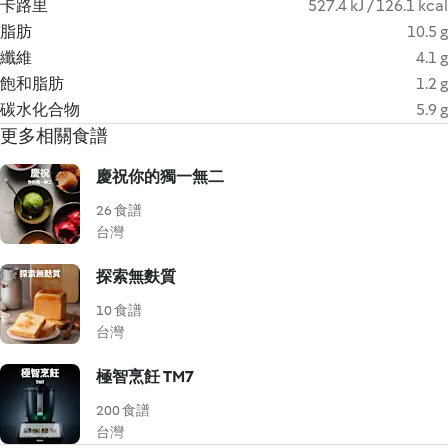
卡路里
527.4 kJ / 126.1 kcal
脂肪
10.5 g
纖維
4.1 g
飽和脂肪
1.2 g
碳水化合物
5.9 g
更多相關食譜
慶祝你的獨一無二
26 食譜
台灣
探索無麩質
10 食譜
台灣
極智烹飪 TM7
200 食譜
台灣