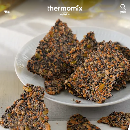
跳
選單
搜尋
至
主
要
內
容