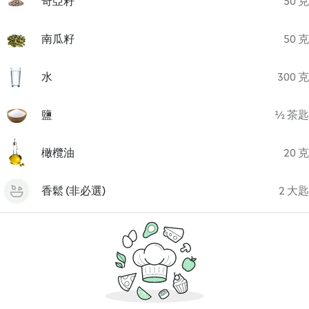
奇亞籽
50 克
南瓜籽
50 克
水
300 克
鹽
½ 茶匙
橄欖油
20 克
香鬆 (非必選)
2 大匙