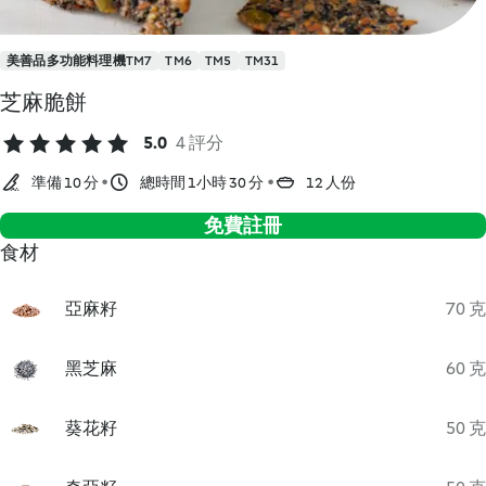
美善品多功能料理機TM7
TM6
TM5
TM31
芝麻脆餅
5.0
4 評分
準備 10 分
總時間 1小時 30 分
12 人份
免費註冊
食材
亞麻籽
70 克
黑芝麻
60 克
葵花籽
50 克