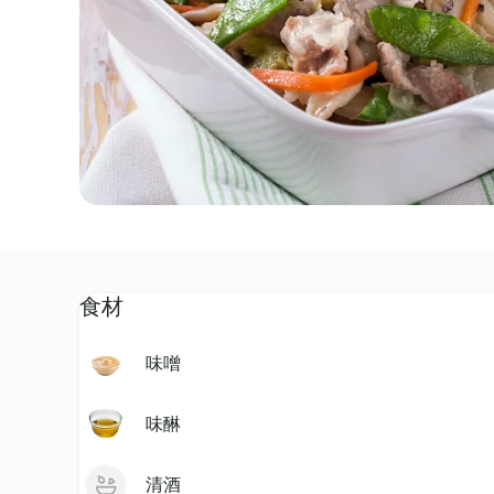
食材
味噌
味醂
清酒