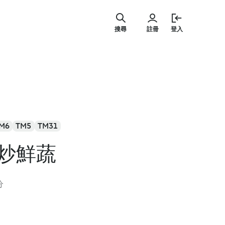
跳
至
搜尋
註冊
登入
主
要
內
容
M6
TM5
TM31
炒鮮蔬
分