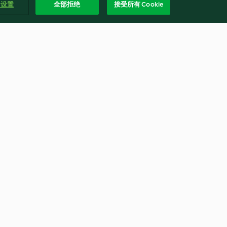
e 设置
全部拒绝
接受所有 Cookie
魚香肉絲蓋飯
4.3
(13)
繁體