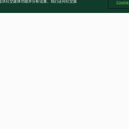
告、提供社交媒体功能并分析流量。我们还同社交媒
Cooki
辣蘿蔔煨牛腩
螞蟻上樹
4.5
(11)
4.0
(26)
Cookies
回報内容