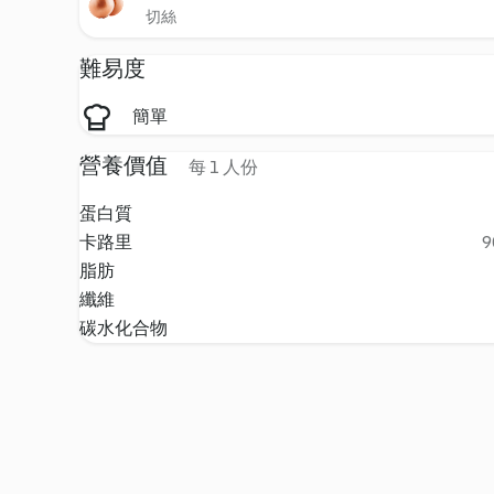
切絲
難易度
簡單
營養價值
每 1 人份
蛋白質
卡路里
9
脂肪
纖維
碳水化合物