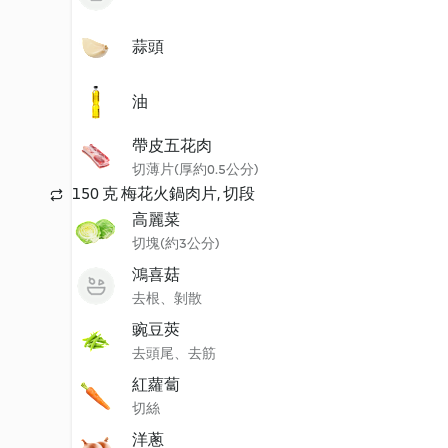
蒜頭
油
帶皮五花肉
切薄片(厚約0.5公分)
150 克 梅花火鍋肉片, 切段
高麗菜
切塊(約3公分)
鴻喜菇
去根、剝散
豌豆莢
去頭尾、去筋
紅蘿蔔
切絲
洋蔥