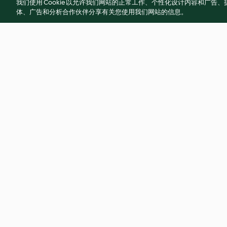
我们使用 Cookie 以允许我们网站的正常工作、个性化设计内容和广
体、广告和分析合作伙伴分享有关您使用我们网站的信息。
蛤蜊蒜頭雞湯
玉米爆炒雞
4.9
(36)
3.9
(13)
© 版權所有 2026
服務條款
隱私權政策
免責聲明
網頁所有權