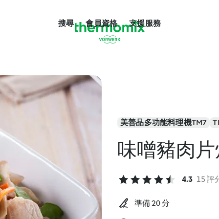
搜尋
會員資格
支援服務
美善品多功能料理機TM7
T
味噌豬肉片
4.3
15 評
準備 20 分