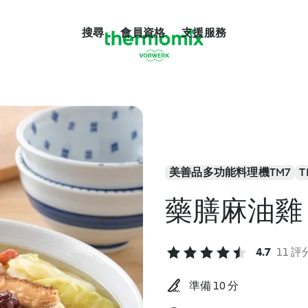
搜尋
會員資格
支援服務
美善品多功能料理機TM7
T
藥膳麻油雞
4.7
11 評
準備 10 分