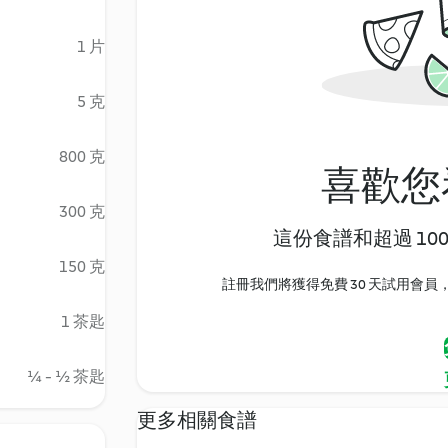
1 片
5 克
800 克
喜歡您
300 克
這份食譜和超過 10
150 克
註冊我們將獲得免費 30 天試用會員，
1 茶匙
¼ - ½ 茶匙
更多相關食譜