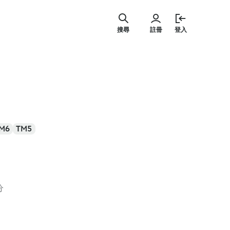
跳
至
搜尋
註冊
登入
主
要
內
容
M6
TM5
分