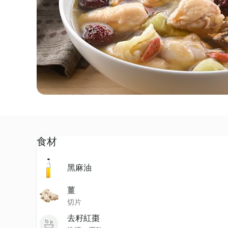
食材
黑麻油
薑
切片
去籽紅棗