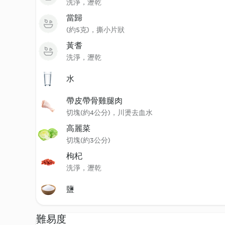
洗淨，瀝乾
當歸
(約5克)，撕小片狀
黃耆
洗淨，瀝乾
水
帶皮帶骨雞腿肉
切塊(約4公分)，川燙去血水
高麗菜
切塊(約3公分)
枸杞
洗淨，瀝乾
鹽
難易度