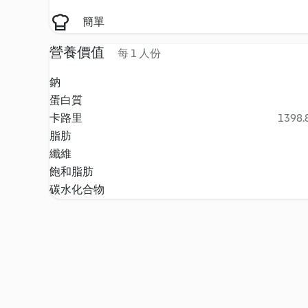
簡單
營養價值
每 1 人份
鈉
蛋白質
卡路里
1398.8
脂肪
纖維
飽和脂肪
碳水化合物