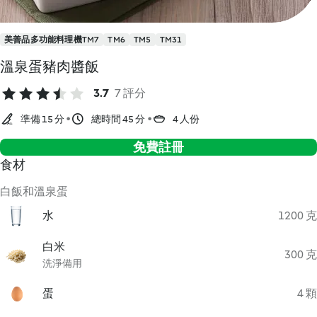
美善品多功能料理機TM7
TM6
TM5
TM31
溫泉蛋豬肉醬飯
3.7
7 評分
準備 15 分
總時間 45 分
4 人份
免費註冊
食材
白飯和溫泉蛋
水
1200 克
白米
300 克
洗淨備用
蛋
4 顆