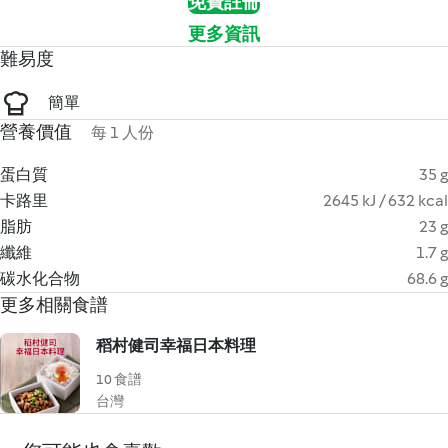
免費註冊
更多資訊
難易度
簡單
營養價值
每 1 人份
蛋白質
35 g
卡路里
2645 kJ / 632 kcal
脂肪
23 g
纖維
1.7 g
碳水化合物
68.6 g
更多相關食譜
稻村健司幸福日本料理
10 食譜
台灣