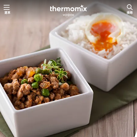
跳
選單
搜尋
至
主
要
內
容