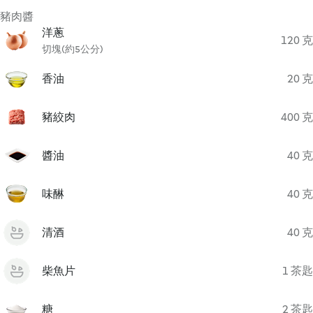
豬肉醬
洋蔥
120 克
切塊(約5公分)
香油
20 克
豬絞肉
400 克
醬油
40 克
味醂
40 克
清酒
40 克
柴魚片
1 茶匙
糖
2 茶匙