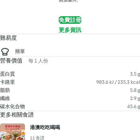
附加條件。
免費註冊
更多資訊
難易度
簡單
營養價值
每 1 人份
蛋白質
3.5 g
卡路里
983.6 kJ / 235.3 kcal
脂肪
5.8 g
纖維
2.9 g
碳水化合物
45.6 g
更多相關食譜
港澳吃吃喝喝
11 食譜