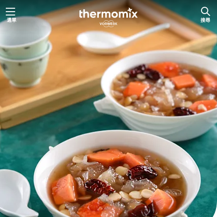
跳
選單
搜尋
至
主
要
內
容