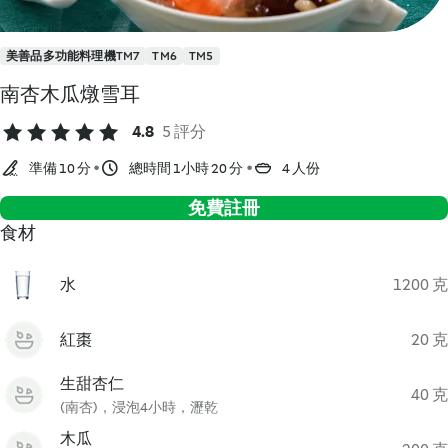
美善品多功能料理機TM7
TM6
TM5
南杏木瓜燉雪耳
4.8
5 評分
準備 10 分
總時間 1小時 20 分
4 人份
免費註冊
食材
水
1200 克
紅棗
20 克
生甜杏仁
40 克
(南杏)，浸泡4小時，瀝乾
木瓜