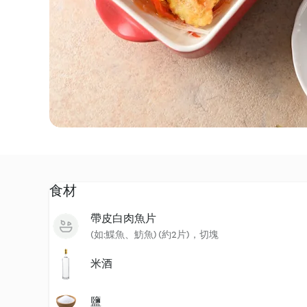
食材
帶皮白肉魚片
(如:鰈魚、魴魚) (約2片)，切塊
米酒
鹽