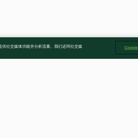
告、提供社交媒体功能并分析流量。我们还同社交媒
Cooki
木耳玉米雞肉水餃
芋頭雜炊飯
2.3
(4)
4.7
(7)