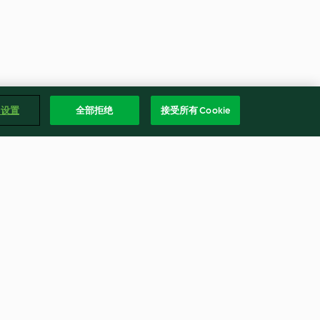
e 设置
全部拒绝
接受所有 Cookie
泡菜豆腐鍋
4.7
(9)