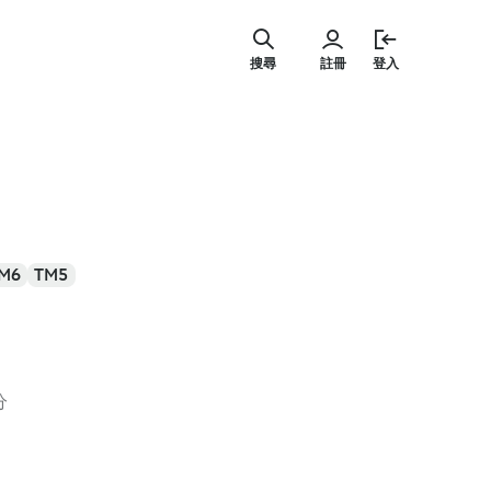
跳
至
搜尋
註冊
登入
主
要
內
容
M6
TM5
分