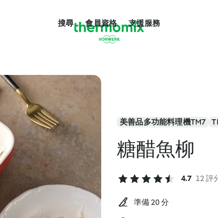
搜尋
會員資格
支援服務
美善品多功能料理機TM7
T
糖醋魚柳
4.7
12 評
準備 20 分