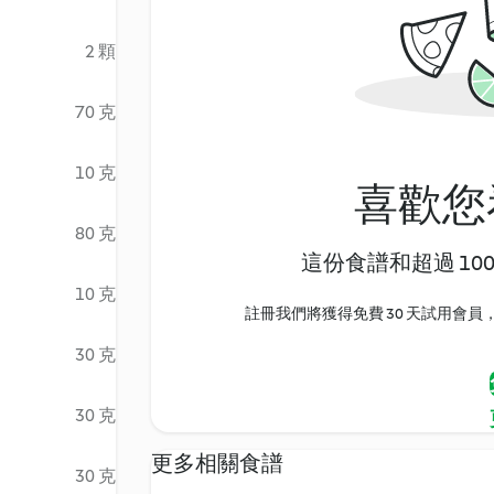
2 顆
70 克
10 克
喜歡您
80 克
這份食譜和超過 10
10 克
註冊我們將獲得免費 30 天試用會員，
30 克
30 克
更多相關食譜
30 克