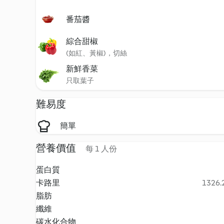
番茄醬
綜合甜椒
(如紅、黃椒)，切絲
新鮮香菜
只取葉子
難易度
簡單
營養價值
每 1 人份
蛋白質
卡路里
1326.2
脂肪
纖維
碳水化合物