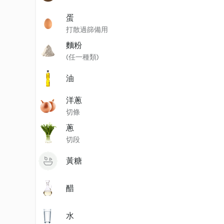
蛋
打散過篩備用
麵粉
(任一種類)
油
洋蔥
切條
蔥
切段
黃糖
醋
水