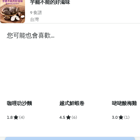
芋罷不能的好滋味
9 食譜
台灣
您可能也會喜歡...
咖哩叻沙麵
越式鮮蝦卷
咾咾酸梅雞
1.8
(4)
4.5
(6)
3.0
(1)