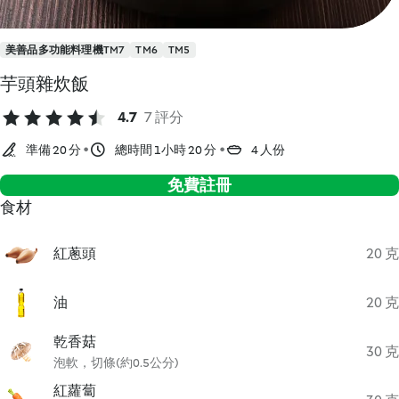
美善品多功能料理機TM7
TM6
TM5
芋頭雜炊飯
4.7
7 評分
準備 20 分
總時間 1小時 20 分
4 人份
免費註冊
食材
紅蔥頭
20 克
油
20 克
乾香菇
30 克
泡軟，切條(約0.5公分)
紅蘿蔔