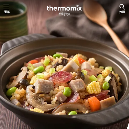
跳
選單
搜尋
至
主
要
內
容