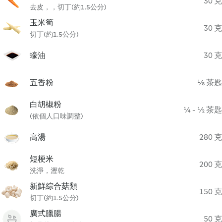
30 克
去皮，，切丁(約1.5公分)
玉米筍
30 克
切丁(約1.5公分)
蠔油
30 克
五香粉
⅛ 茶匙
白胡椒粉
¼ - ½ 茶匙
(依個人口味調整)
高湯
280 克
短梗米
200 克
洗淨，瀝乾
新鮮綜合菇類
150 克
切丁(約1.5公分)
廣式臘腸
50 克