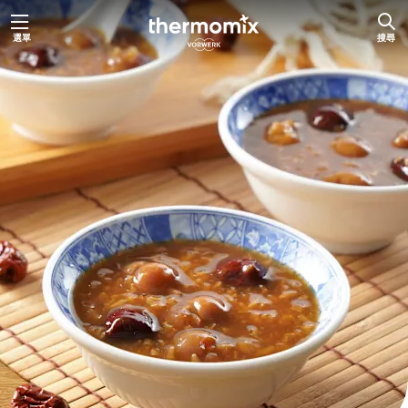
跳
選單
搜尋
至
主
要
內
容