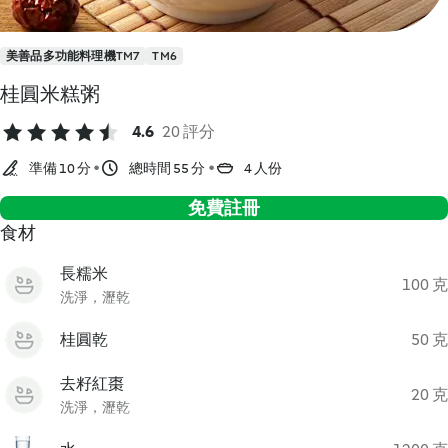
美善品多功能料理機TM7
TM6
桂圓米糕粥
4.6
20 評分
準備 10 分
總時間 55 分
4 人份
免費註冊
食材
長糯米
100 克
洗淨，瀝乾
桂圓乾
50 克
去籽紅棗
20 克
洗淨，瀝乾