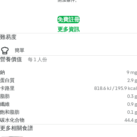
附加條件。
免費註冊
更多資訊
難易度
簡單
營養價值
每 1 人份
鈉
9 mg
蛋白質
2.9 g
卡路里
818.6 kJ / 195.9 kcal
脂肪
0.3 g
纖維
0.9 g
飽和脂肪
0.1 g
碳水化合物
44.4 g
更多相關食譜