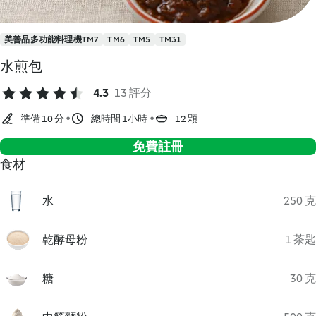
美善品多功能料理機TM7
TM6
TM5
TM31
水煎包
4.3
13 評分
準備 10 分
總時間 1小時
12 顆
免費註冊
食材
水
250 克
乾酵母粉
1 茶匙
糖
30 克