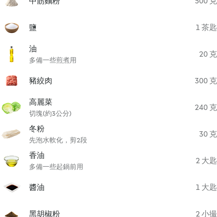
中筋麵粉
500 克
鹽
1 茶匙
油
20 克
多備一些煎煮用
豬絞肉
300 克
高麗菜
240 克
切塊(約3公分)
冬粉
30 克
先泡水軟化，剪2段
香油
2 大匙
多備一些起鍋前用
醬油
1 大匙
黑胡椒粉
2 小撮