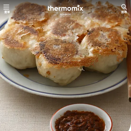
跳
選單
搜尋
至
主
要
內
容