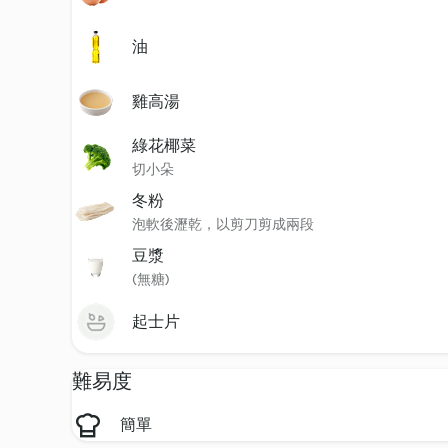
油
雞高湯
綠花椰菜
切小朵
冬粉
泡軟後瀝乾，以剪刀剪成兩段
豆漿
(無糖)
起士片
難易度
簡單