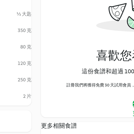
½ 大匙
350 克
80 克
喜歡您
120 克
這份食譜和超過 10
250 克
註冊我們將獲得免費 30 天試用會員，
2 片
更多相關食譜