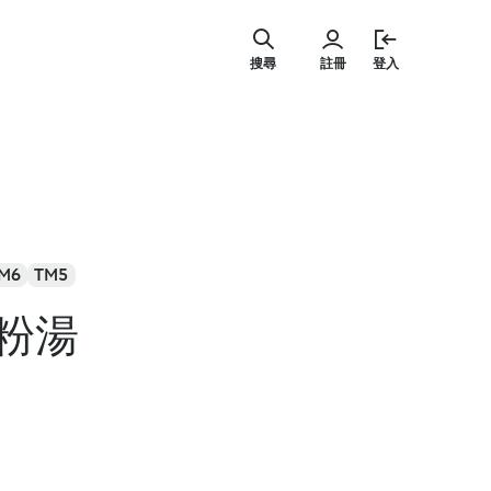
跳
至
搜尋
註冊
登入
主
要
內
容
M6
TM5
粉湯