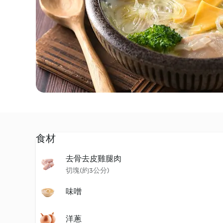
食材
去骨去皮雞腿肉
切塊(約3公分)
味噌
洋蔥