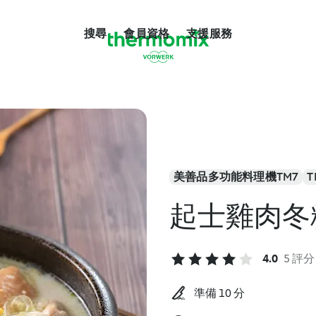
搜尋
會員資格
支援服務
美善品多功能料理機TM7
T
起士雞肉冬
4.0
5 評分
準備 10 分