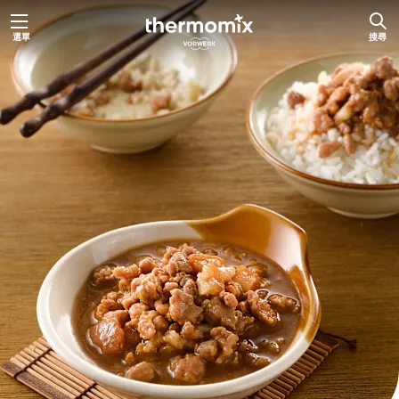
跳
選單
搜尋
至
主
要
內
容