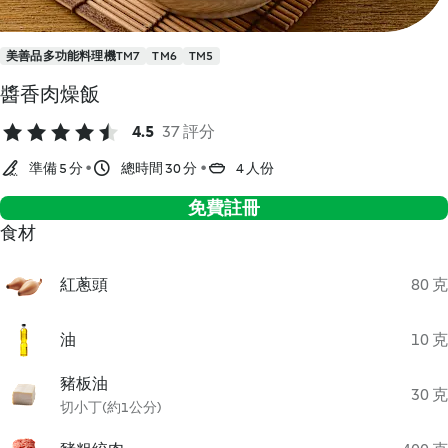
美善品多功能料理機TM7
TM6
TM5
醬香肉燥飯
4.5
37 評分
準備 5 分
總時間 30 分
4 人份
免費註冊
食材
紅蔥頭
80 克
油
10 克
豬板油
30 克
切小丁(約1公分)