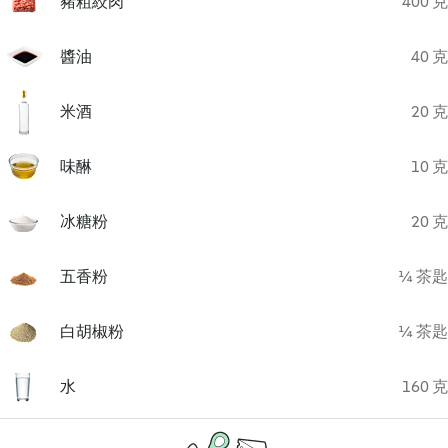
豬粗絞肉
400 克
醬油
40 克
米酒
20 克
味醂
10 克
冰糖粉
20 克
五香粉
¼ 茶匙
白胡椒粉
¼ 茶匙
水
160 克