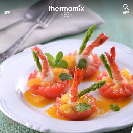
跳
選單
搜尋
至
主
要
內
容