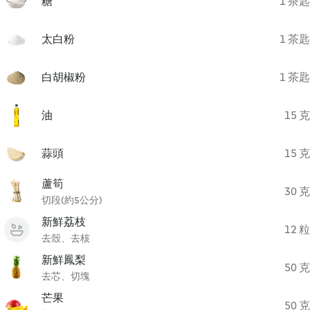
糖
1 茶匙
太白粉
1 茶匙
白胡椒粉
1 茶匙
油
15 克
蒜頭
15 克
蘆筍
30 克
切段(約5公分)
新鮮荔枝
12 粒
去殼、去核
新鮮鳳梨
50 克
去芯、切塊
芒果
50 克