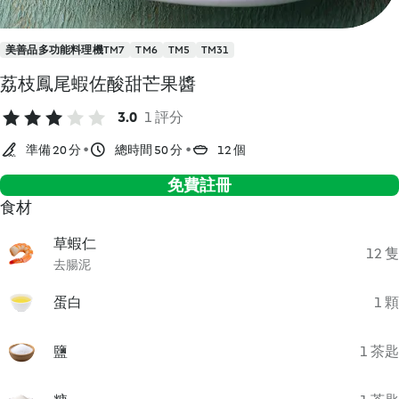
美善品多功能料理機TM7
TM6
TM5
TM31
荔枝鳳尾蝦佐酸甜芒果醬
3.0
1 評分
準備 20 分
總時間 50 分
12 個
免費註冊
食材
草蝦仁
12 隻
去腸泥
蛋白
1 顆
鹽
1 茶匙