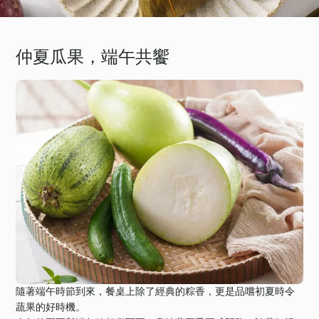
仲夏瓜果，端午共饗
隨著端午時節到來，餐桌上除了經典的粽香，更是品嚐初夏時令
蔬果的好時機。