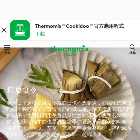
Thermomix ® Cookidoo ® 官方應用程式
下載
選單
搜尋
粽夏食令
雖然日子過得忙碌，傳統節日也不想錯過，在端午節應景
地吃上幾顆粽子，營造過節的儀式感，除了市售五花八門
的粽子，也可以利用美善品幫忙炒料備料，親手包粽子。
除了粽子，端午節也是許多當季仲夏蔬果最鮮美的時候。
像是茄子、蒲瓜、艾草、芒果等時令食材料理，搭配鹹香
的粽子，把節氣裡熟悉的家常味一起端上桌。