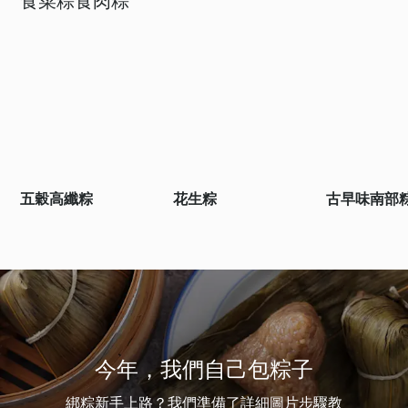
食菜粽食肉粽
五穀高纖粽
花生粽
古早味南部
今年，我們自己包粽子
綁粽新手上路？我們準備了詳細圖片步驟教