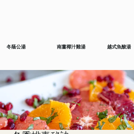
冬蔭公湯
南薑椰汁雞湯
越式魚酸湯