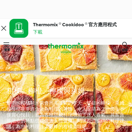
Thermomix ® Cookidoo ® 官方應用程式
下載
選單
搜尋
柑橘、柳橙、檸檬與萊姆
鮮明的柑橘類水果會照亮陰鬱的冬天。甘甜的檸檬、萊姆
和柳橙非常適合做為料理的裝飾，令人眼睛為之一亮，不
僅賞心悅目，還為各種甜鹹料理增加了迷人香氣，其富含
維他命的特點也能促進人體健康。閱讀我們提供的料理建
議，為您的料理注入最棒的柑橘滋味吧。