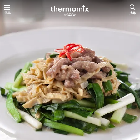
跳
選單
搜尋
至
主
要
內
容