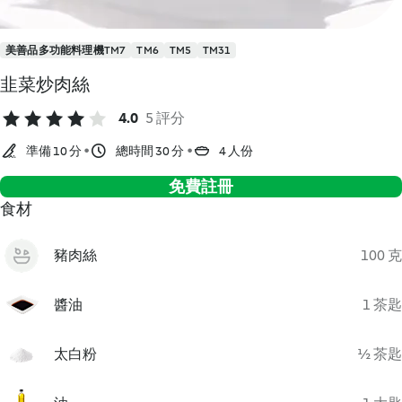
美善品多功能料理機TM7
TM6
TM5
TM31
韭菜炒肉絲
4.0
5 評分
準備 10 分
總時間 30 分
4 人份
免費註冊
食材
豬肉絲
100 克
醬油
1 茶匙
太白粉
½ 茶匙