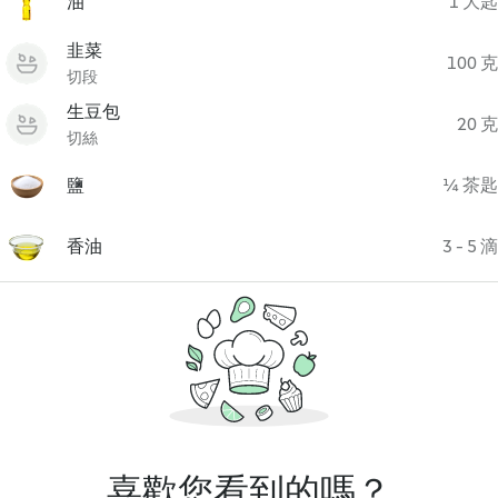
油
1 大匙
韭菜
100 克
切段
生豆包
20 克
切絲
鹽
¼ 茶匙
香油
3 - 5 滴
喜歡您看到的嗎？