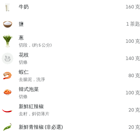
牛奶
160 克
鹽
1 茶匙
蔥
100 克
切段，(約 5 公分)
花枝
140 克
切條
蝦仁
80 克
去腸泥，洗淨
韓式泡菜
100 克
切條
新鮮紅辣椒
20 克
去籽，斜切薄片
新鮮青辣椒 (非必選)
20 克