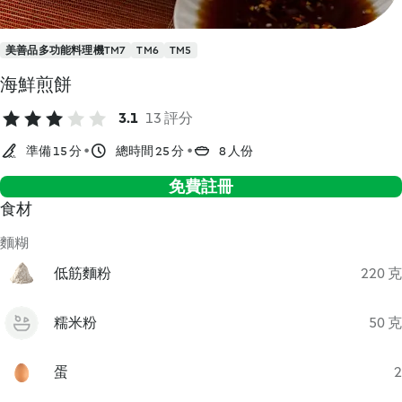
美善品多功能料理機TM7
TM6
TM5
海鮮煎餅
3.1
13 評分
準備 15 分
總時間 25 分
8 人份
免費註冊
食材
麵糊
低筋麵粉
220 克
糯米粉
50 克
蛋
2