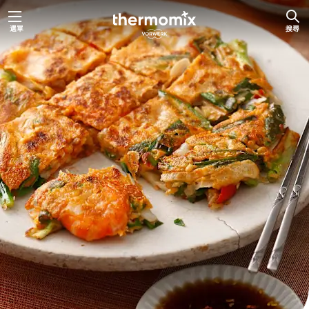
跳
選單
搜尋
至
主
要
內
容