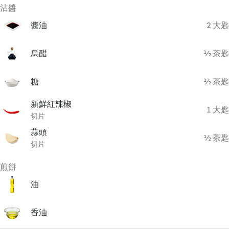
沾醬
醬油
2 大匙
烏醋
½ 茶匙
糖
½ 茶匙
新鮮紅辣椒
1 大匙
切片
蒜頭
½ 茶匙
切片
煎餅
油
香油