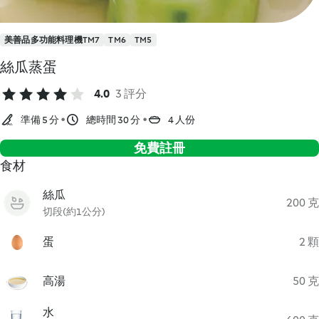
美善品多功能料理機TM7
TM6
TM5
絲瓜蒸蛋
4.0
3 評分
準備 5 分
總時間 30 分
4 人份
免費註冊
食材
絲瓜
200 克
切段(約1公分)
蛋
2 顆
高湯
50 克
水