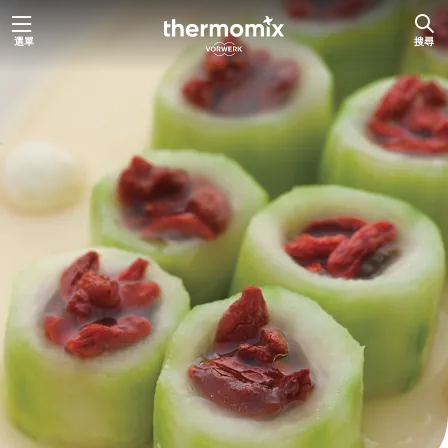
跳
選單
搜尋
至
主
要
內
容