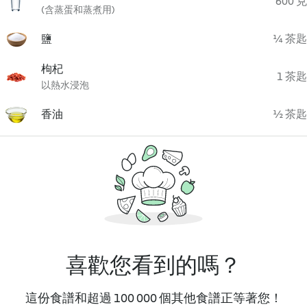
600 克
(含蒸蛋和蒸煮用)
鹽
¼ 茶匙
枸杞
1 茶匙
以熱水浸泡
香油
½ 茶匙
喜歡您看到的嗎？
這份食譜和超過 100 000 個其他食譜正等著您！