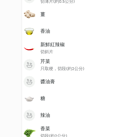
切薄片(約0.5公分)
薑
香油
新鮮紅辣椒
切斜片
芹菜
只取梗，切段(約2公分)
醬油膏
糖
辣油
香菜
切段(約2公分)