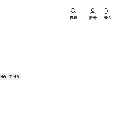
跳
至
搜尋
註冊
登入
主
要
內
容
M6
TM5