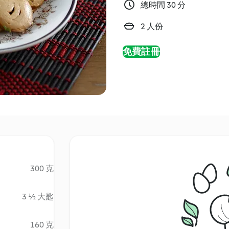
總時間 30 分
2 人份
免費註冊
300 克
3 ½ 大匙
160 克