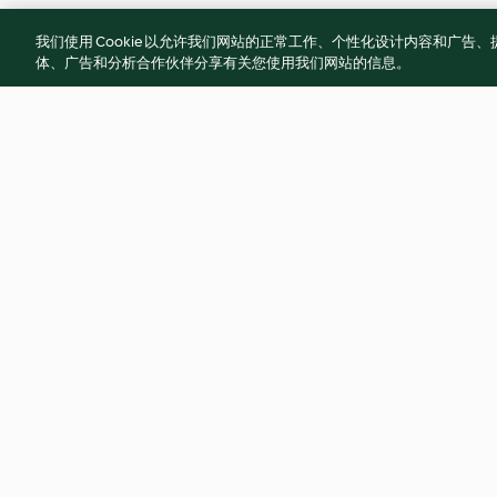
我们使用 Cookie 以允许我们网站的正常工作、个性化设计内容和广
体、广告和分析合作伙伴分享有关您使用我们网站的信息。
巴黎香頌南瓜絲絨
紅鳳菜
4.4
(7)
4.8
(4)
© 版權所有 2026
服務條款
隱私權政策
免責聲明
網頁所有權