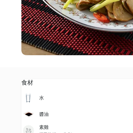
食材
水
醬油
素雞