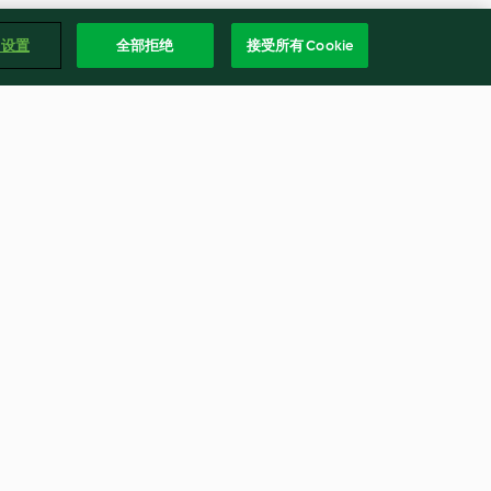
e 设置
全部拒绝
接受所有 Cookie
鹹酥餅
4.5
(8)
繁體