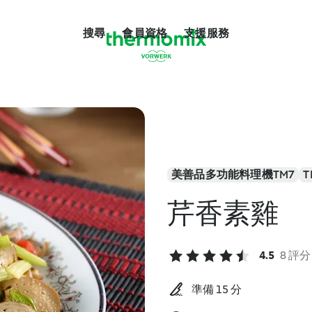
搜尋
會員資格
支援服務
美善品多功能料理機TM7
T
芹香素雞
4.5
8 評分
準備 15 分