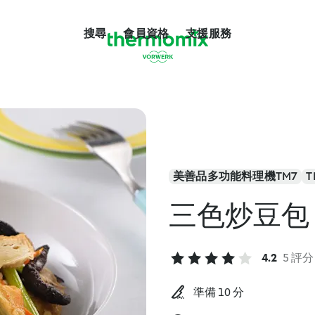
搜尋
會員資格
支援服務
美善品多功能料理機TM7
T
三色炒豆包
4.2
5 評分
準備 10 分