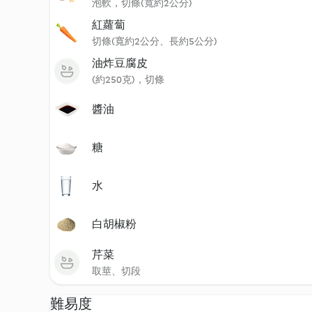
泡軟，切條(寬約2公分)
紅蘿蔔
切條(寬約2公分、長約5公分)
油炸豆腐皮
(約250克)，切條
醬油
糖
水
白胡椒粉
芹菜
取莖、切段
難易度