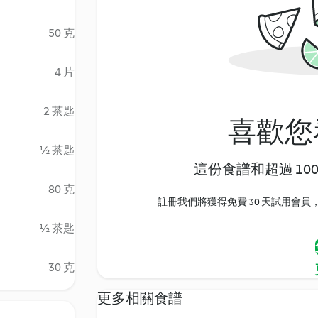
50 克
4 片
2 茶匙
喜歡您
½ 茶匙
這份食譜和超過 10
80 克
註冊我們將獲得免費 30 天試用會員，
½ 茶匙
30 克
更多相關食譜