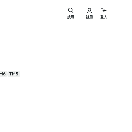
跳
至
搜尋
註冊
登入
主
要
內
容
M6
TM5