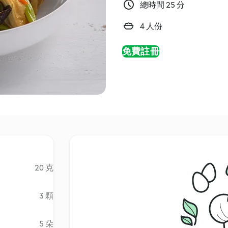
總時間 25 分
4 人份
免費註冊
20 克
3 顆
5 朵