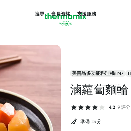
搜尋
會員資格
支援服務
美善品多功能料理機TM7
T
滷蘿蔔麵輪
4.2
9 評分
準備 15 分