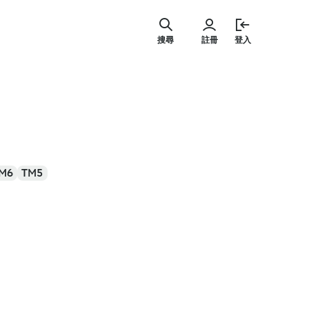
跳
至
搜尋
註冊
登入
主
要
內
容
M6
TM5