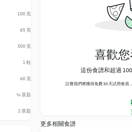
100 克
65 克
300 克
喜歡您
1 粒
這份食譜和超過 10
60 克
註冊我們將獲得免費 30 天試用會員，
¼ 茶匙
2 茶匙
更多相關食譜