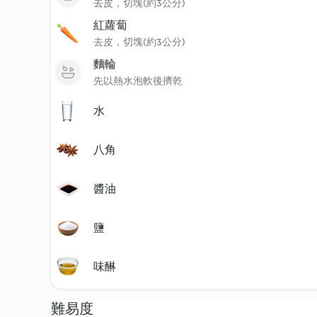
去皮，切塊(約3公分)
紅蘿蔔
去皮，切塊(約3公分)
麵輪
先以熱水泡軟後擠乾
水
八角
醬油
鹽
味醂
難易度