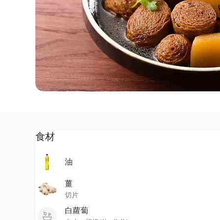
食材
油
薑
切片
白蘿蔔