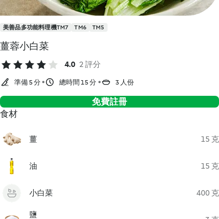
美善品多功能料理機TM7
TM6
TM5
薑蓉小白菜
4.0
2 評分
準備 5 分
總時間 15 分
3 人份
免費註冊
食材
薑
15 克
油
15 克
小白菜
400 克
鹽