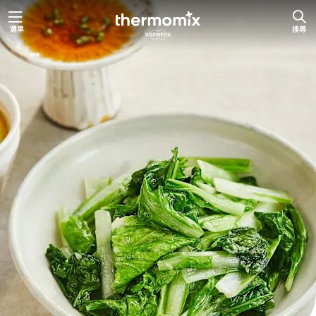
跳
選單
搜尋
至
主
要
內
容