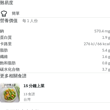
難易度
簡單
營養價值
每 1 人份
鈉
570.4 mg
蛋白質
1.9 g
卡路里
276 kJ / 66 kcal
脂肪
5.4 g
纖維
1.6 g
飽和脂肪
0.8 g
碳水化合物
3.7 g
更多相關食譜
15 分鐘上菜
13 食譜
台灣